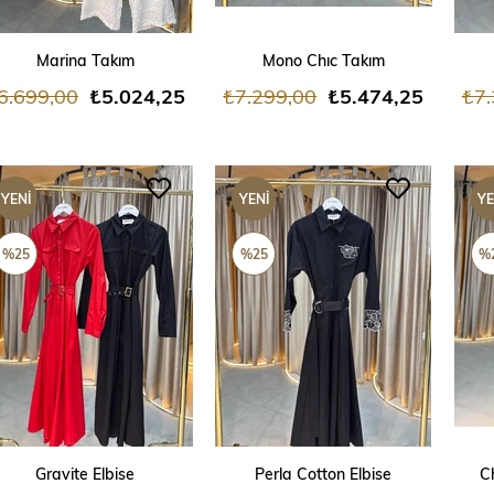
SEPETE EKLE
SEPETE EKLE
Marina Takım
Mono Chıc Takım
6.699,00
₺5.024,25
₺7.299,00
₺5.474,25
₺7.
YENI
YENI
YE
ÜRÜN
ÜRÜN
ÜR
%25
%25
%
SEPETE EKLE
SEPETE EKLE
Gravite Elbise
Perla Cotton Elbise
C