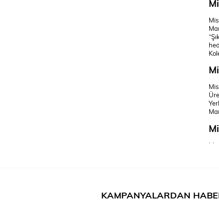
Mi
Mis
Mar
“Şı
hed
Kol
Mi
Mi
Üre
Yer
Mar
Mi
Mar
Kur
Şir
Mis
Mi
KAMPANYALARDAN HABE
Mis
Kur