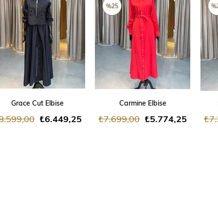
ÜRÜN
ÜR
%25
%
SEPETE EKLE
SEPETE EKLE
Grace Cut Elbise
Carmine Elbise
8.599,00
₺6.449,25
₺7.699,00
₺5.774,25
₺7.