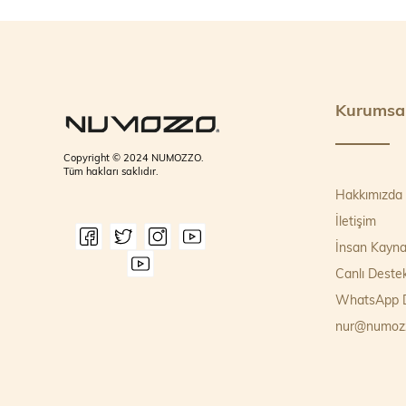
202
202
Mi
İle
We
Kurumsa
E-
Te
Ad
Copyright © 2024 NUMOZZO.
In
Tüm hakları saklıdır.
Hakkımızda
Müş
İletişim
M
İnsan Kayna
Mar
Canlı Deste
Ayr
Fiz
WhatsApp D
Mis
nur@numoz
Mi
Mis
İad