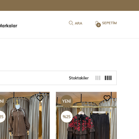
SEPETIM
Markalar
0
Stoktakiler
NI
YENI
ÜN
ÜRÜN
25
%25