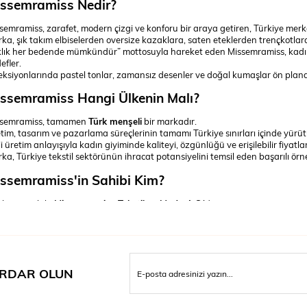
ssemramiss Nedir?
semramiss, zarafet, modern çizgi ve konforu bir araya getiren, Türkiye merke
ka, şık takım elbiselerden oversize kazaklara, saten eteklerden trençkotlara
klık her bedende mümkündür” mottosuyla hareket eden Missemramiss, kadı
efler.
eksiyonlarında pastel tonlar, zamansız desenler ve doğal kumaşlar ön pland
ssemramiss Hangi Ülkenin Malı?
ssemramiss, tamamen
Türk menşeli
bir markadır.
tim, tasarım ve pazarlama süreçlerinin tamamı Türkiye sınırları içinde yürü
li üretim anlayışıyla kadın giyiminde kaliteyi, özgünlüğü ve erişilebilir fiyatlar
ka, Türkiye tekstil sektörünün ihracat potansiyelini temsil eden başarılı örne
ssemramiss'in Sahibi Kim?
kanın sahibi
Missemramiss Tekstil ve Moda A.Ş.
’dir.
ucu ekibi, 20 yılı aşkın moda sektör tecrübesine sahip tasarımcı ve üreticile
ketin vizyonu, kadın modasında özgün ve sürdürülebilir tasarımlarla global
semramiss, kısa sürede yerli moda markaları arasında güçlü bir konuma gelm
ssemramiss Ne Zaman Kuruldu?
RDAR OLUN
semramiss markası 2015 yılında kurulmuştur.
uluşundan itibaren modayı ulaşılabilir hale getirmeyi ve kaliteyi uygun fiya