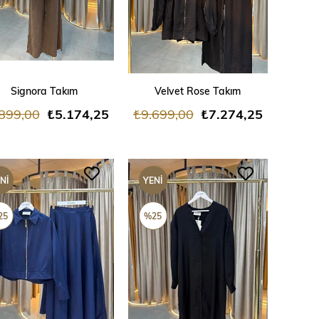
SEPETE EKLE
SEPETE EKLE
Signora Takım
Velvet Rose Takım
899,00
₺5.174,25
₺9.699,00
₺7.274,25
NI
YENI
ÜN
ÜRÜN
25
%25