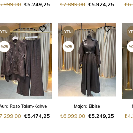
6.999,00
₺5.249,25
₺7.899,00
₺5.924,25
₺6.
YENI
YENI
YE
ÜRÜN
ÜRÜN
ÜR
%25
%25
%
SEPETE EKLE
SEPETE EKLE
Aura Raso Takım-Kahve
Majora Elbise
7.299,00
₺5.474,25
₺6.999,00
₺5.249,25
₺4.