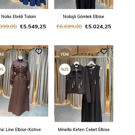
SEPETE EKLE
SEPETE EKLE
Nolia Etekli Takım
Nakışlı Gömlek Elbise
399,00
₺5.549,25
₺6.699,00
₺5.024,25
NI
YENI
ÜN
ÜRÜN
25
%25
SEPETE EKLE
SEPETE EKLE
hic Line Elbise-Kahve
Minella Keten Ceket Elbise