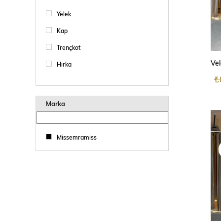
Yelek
Kap
Trençkot
Hırka
₺
Mont
Ceket
Marka
Etek
Elbise
Missemramiss
Alt Giyim
Dış Giyim
Pantolon
Kazak
Tunik