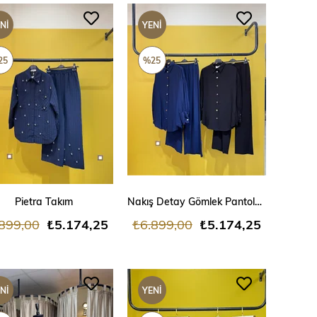
NI
YENI
ÜN
ÜRÜN
25
%25
SEPETE EKLE
SEPETE EKLE
Pietra Takım
Nakış Detay Gömlek Pantolon Takım
899,00
₺5.174,25
₺6.899,00
₺5.174,25
NI
YENI