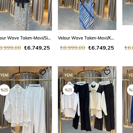
SEPETE EKLE
SEPETE EKLE
Velour Wave Takım-Mavi/Siyah
Velour Wave Takım-Mavi/Kahve
8.999,00
₺6.749,25
₺8.999,00
₺6.749,25
₺6.
YENI
YENI
YE
ÜRÜN
ÜRÜN
ÜR
%25
%25
%