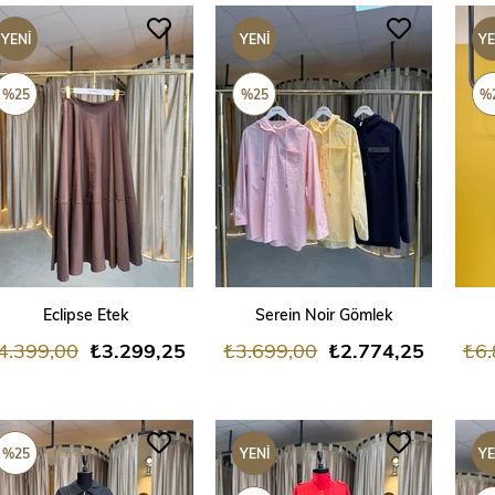
YENI
YENI
YE
ÜRÜN
ÜRÜN
ÜR
%25
%25
%
SEPETE EKLE
SEPETE EKLE
Eclipse Etek
Serein Noir Gömlek
4.399,00
₺3.299,25
₺3.699,00
₺2.774,25
₺6.
%25
YENI
YE