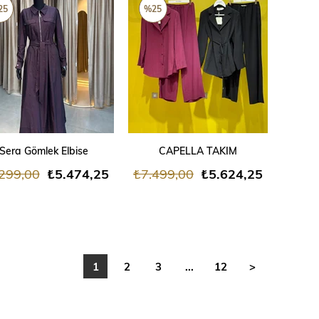
ÜN
ÜRÜN
25
%25
SEPETE EKLE
SEPETE EKLE
Sera Gömlek Elbise
CAPELLA TAKIM
299,00
₺5.474,25
₺7.499,00
₺5.624,25
1
2
3
...
12
>