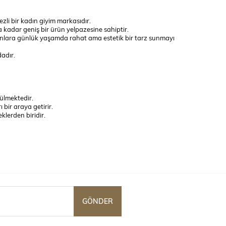
zli bir kadın giyim markasıdır.
 kadar geniş bir ürün yelpazesine sahiptir.
nlara günlük yaşamda rahat ama estetik bir tarz sunmayı
adır.
tülmektedir.
ı bir araya getirir.
klerden biridir.
rden oluşmaktadır.
 pazarda yer almaktır.
iştir.
GÖNDER
tla sunmayı hedeflemiştir.