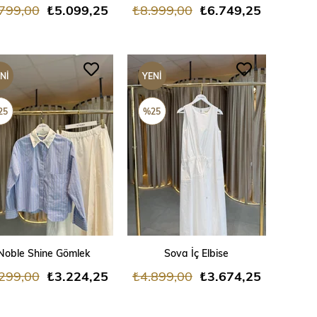
799,00
₺5.099,25
₺8.999,00
₺6.749,25
NI
YENI
ÜN
ÜRÜN
25
%25
SEPETE EKLE
SEPETE EKLE
Noble Shine Gömlek
Sova İç Elbise
299,00
₺3.224,25
₺4.899,00
₺3.674,25