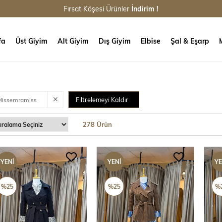
Fırsat Köşesi Ürünler
İndirim !
fa
Üst Giyim
Alt Giyim
Dış Giyim
Elbise
Şal & Eşarp
Filtrelemeyi Kaldır
Missemramiss
278 Ürün
YENI
YENI
YE
ÜRÜN
ÜRÜN
ÜR
%25
%25
%