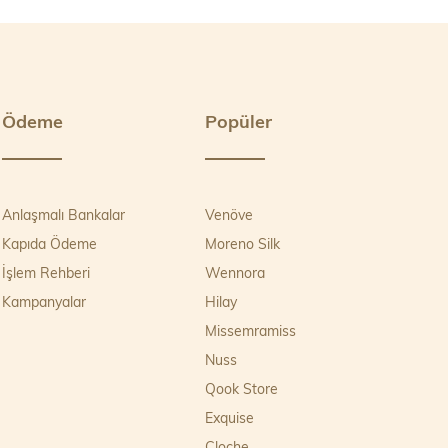
lamıştır.
ır.
Ödeme
Popüler
Anlaşmalı Bankalar
Venöve
.
Kapıda Ödeme
Moreno Silk
İşlem Rehberi
Wennora
Kampanyalar
Hilay
mi satış yapılmaktadır.
lunur.
Missemramiss
kkat çeker.
Nuss
Qook Store
Exquise
en 3 gün içinde iade talebinizi oluşturabilirsiniz. İade edilen
Cloche