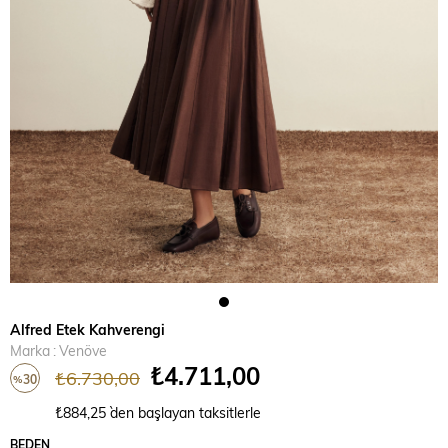
Alfred Etek Kahverengi
Marka
:
Venöve
₺4.711,00
₺6.730,00
30
%
İndirim
₺884,25
`den başlayan taksitlerle
BEDEN