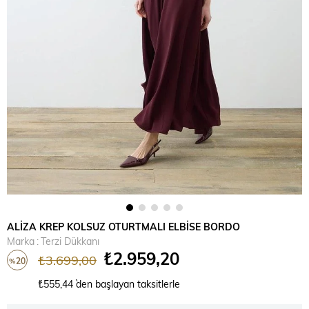
ALİZA KREP KOLSUZ OTURTMALI ELBİSE BORDO
Marka
:
Terzi Dükkanı
₺2.959,20
₺3.699,00
20
%
İndirim
₺555,44
`den başlayan taksitlerle