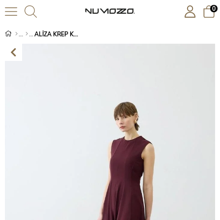
0
ALİZA KREP KOLSUZ OTURTMALI ELBİSE BORDO