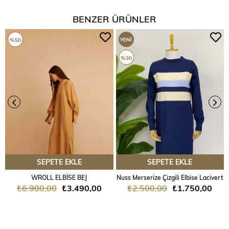
BENZER ÜRÜNLER
YENI
%50
ÜRÜN
%30
SEPETE EKLE
SEPETE EKLE
WROLL ELBİSE BEJ
Nuss Merserize Çizgili Elbise Lacivert
₺6.980,00
₺3.490,00
₺2.500,00
₺1.750,00