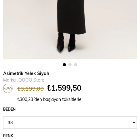
Asimetrik Yelek Siyah
Marka
:
QOOQ Store
₺1.599,50
₺3.199,00
50
%
İndirim
₺300,23
`den başlayan taksitlerle
BEDEN
RENK