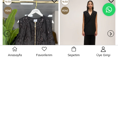
%50
%50
YENI
YENI
ÜRÜN
ÜRÜN
Anasayfa
Favorilerim
Sepetim
Üye Girişi
SEPETE EKLE
SEPETE EKLE
Shiny Yelek Siyah
Deri Kemer Detaylı Yelek Siyah
₺4.899,00
₺2.449,50
₺3.990,00
₺1.995,00
Etiketler
Asimetrik
,
Asimetrik Yelek
,
Asimetrik Yelek Siyah
,
Asimetrik
Siyah
,
Yelek
,
Yelek Siyah
,
Siyah
,