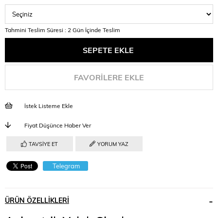
Tahmini Teslim Süresi
:
2 Gün İçinde Teslim
FAVORILERE EKLE
İstek Listeme Ekle
Fiyat Düşünce Haber Ver
TAVSIYE ET
YORUM YAZ
Telegram
ÜRÜN ÖZELLIKLERI