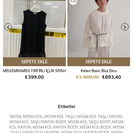
%40
SEPETE EKLE
SEPETE EKLE
MİSSEMRAMİSS FIRFIRLI İÇLİK SİYAH
Keten Basic Bluz Ekru
₺399,00
₺1.489,00
₺893,40
Etiketler
MSSM
,
MSSM KOL
,
MSSM KOL TAŞLI
,
MSSM KOL TAŞLI RAYON
,
MSSM KOL TAŞLI RAYON BODY
,
MSSM KOL TAŞLI BODY
,
MSSM
KOL RAYON
,
MSSM KOL RAYON BODY
,
MSSM KOL BODY
,
MSSM
TAŞLI
,
MSSM TAŞLI RAYON
,
MSSM TAŞLI RAYON BODY
,
MSSM