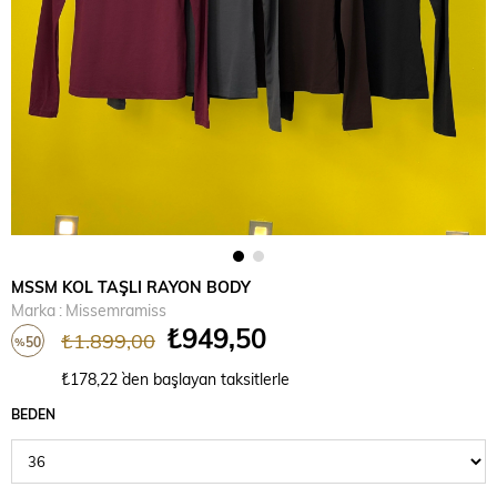
MSSM KOL TAŞLI RAYON BODY
Marka
:
Missemramiss
₺949,50
₺1.899,00
50
%
İndirim
₺178,22
`den başlayan taksitlerle
BEDEN