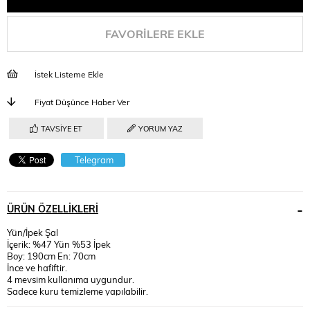
FAVORILERE EKLE
İstek Listeme Ekle
Fiyat Düşünce Haber Ver
TAVSIYE ET
YORUM YAZ
Telegram
ÜRÜN ÖZELLIKLERI
Yün/İpek Şal
İçerik: %47 Yün %53 İpek
Boy: 190cm En: 70cm
İnce ve hafiftir.
4 mevsim kullanıma uygundur.
Sadece kuru temizleme yapılabilir.