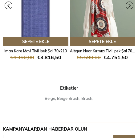
SEPETE EKLE
SEPETE EKLE
Iman Kare Mavi Tivil İpek Şal 70x210
Altıgen Noor Kırmızı Tivil İpek Şal 70x204
₺4.490,00
₺3.816,50
₺5.590,00
₺4.751,50
Etiketler
Beige
,
Beige Brush
,
Brush
,
KAMPANYALARDAN HABERDAR OLUN