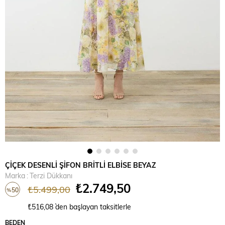
ÇİÇEK DESENLİ ŞİFON BRİTLİ ELBİSE BEYAZ
Marka
:
Terzi Dükkanı
₺2.749,50
₺5.499,00
50
%
İndirim
₺516,08
`den başlayan taksitlerle
BEDEN