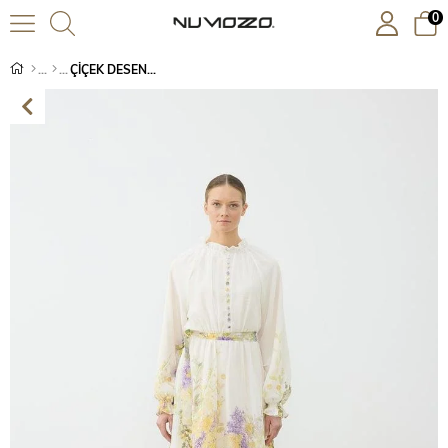
0
ÇİÇEK DESENLİ ŞİFON BRİTLİ ELBİSE BEYAZ