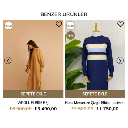
BENZER ÜRÜNLER
%50
%30
YENI
ÜRÜN
SEPETE EKLE
SEPETE EKLE
WROLL ELBİSE BEJ
Nuss Merserize Çizgili Elbise Lacivert
₺6.980,00
₺3.490,00
₺2.500,00
₺1.750,00