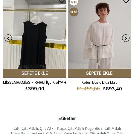
%40
YENI
ÜRÜN
SEPETE EKLE
SEPETE EKLE
MİSSEMRAMİSS FIRFIRLI İÇLİK SİYAH
Keten Basic Bluz Ekru
₺399,00
₺1.489,00
₺893,40
Etiketler
Çift
,
Çift Atkılı
,
Çift Atkılı Kaşe
,
Çift Atkılı Kaşe Bluz
,
Çift Atkılı
Kaşe Bluz Lacivert
,
Çift Atkılı Kaşe Lacivert
,
Çift Atkılı Bluz
,
Çift