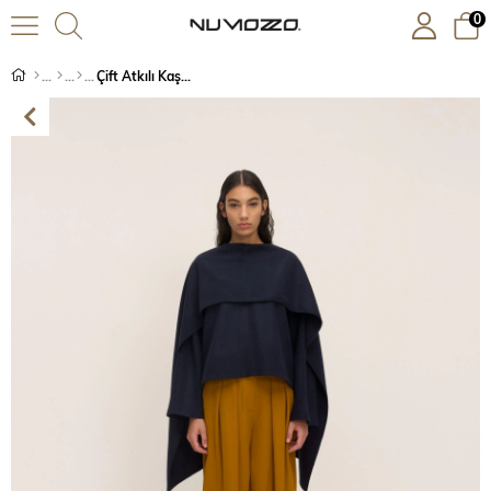
0
Çift Atkılı Kaşe Bluz Lacivert