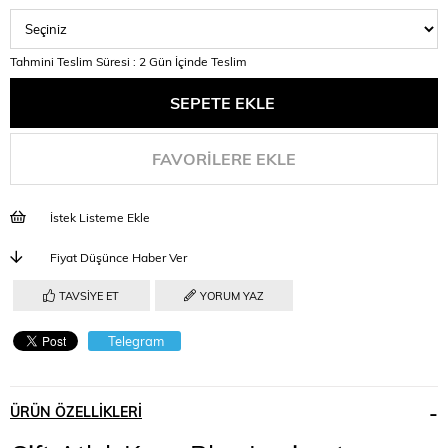
Tahmini Teslim Süresi
:
2 Gün İçinde Teslim
FAVORILERE EKLE
İstek Listeme Ekle
Fiyat Düşünce Haber Ver
TAVSIYE ET
YORUM YAZ
Telegram
ÜRÜN ÖZELLIKLERI