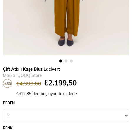
Çift Atkılı Kaşe Bluz Lacivert
Marka
:
QOOQ Store
₺2.199,50
₺4.399,00
50
%
İndirim
₺412,85
`den başlayan taksitlerle
BEDEN
RENK