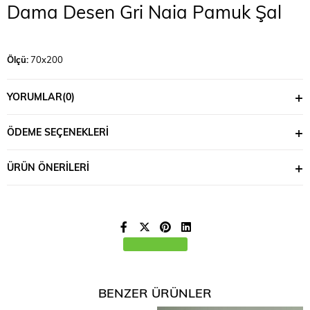
Dama Desen Gri Naia Pamuk Şal
Ölçü:
70x200
Materyal:
%60 Naia %40 Pamuk
YORUMLAR
(0)
ÖDEME SEÇENEKLERI
ÜRÜN ÖNERILERI
BENZER ÜRÜNLER