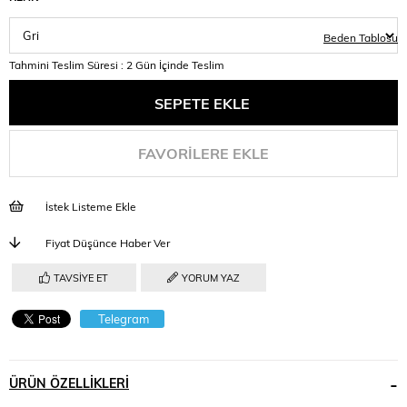
Beden Tablosu
Tahmini Teslim Süresi
:
2 Gün İçinde Teslim
FAVORILERE EKLE
İstek Listeme Ekle
Fiyat Düşünce Haber Ver
TAVSIYE ET
YORUM YAZ
Telegram
ÜRÜN ÖZELLIKLERI