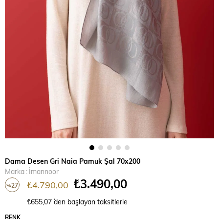
Dama Desen Gri Naia Pamuk Şal 70x200
Marka
:
İmannoor
₺3.490,00
₺4.790,00
27
%
İndirim
₺655,07
`den başlayan taksitlerle
RENK