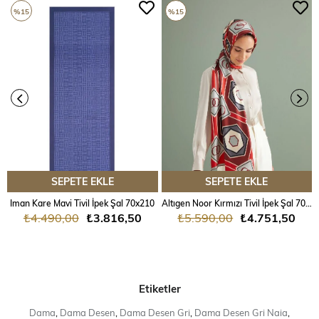
%15
%15
SEPETE EKLE
SEPETE EKLE
Iman Kare Mavi Tivil İpek Şal 70x210
Altıgen Noor Kırmızı Tivil İpek Şal 70x204
₺4.490,00
₺3.816,50
₺5.590,00
₺4.751,50
Etiketler
Dama
,
Dama Desen
,
Dama Desen Gri
,
Dama Desen Gri Naia
,