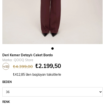
Deri Kemer Detaylı Ceket Bordo
Marka
:
QOOQ Store
₺2.199,50
₺4.399,00
50
%
İndirim
₺412,85
`den başlayan taksitlerle
BEDEN
RENK