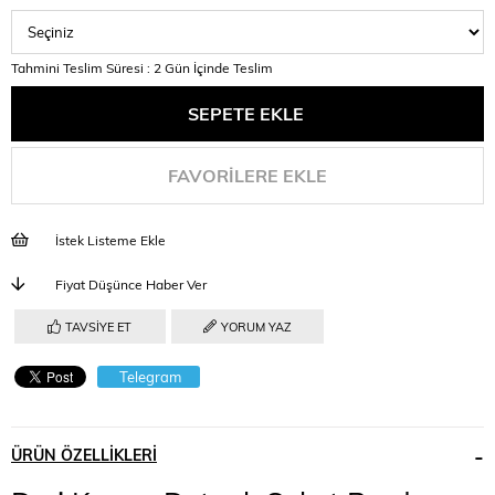
Tahmini Teslim Süresi
:
2 Gün İçinde Teslim
FAVORILERE EKLE
İstek Listeme Ekle
Fiyat Düşünce Haber Ver
TAVSIYE ET
YORUM YAZ
Telegram
ÜRÜN ÖZELLIKLERI