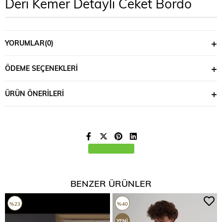
Deri Kemer Detaylı Ceket Bordo
YORUMLAR
(0)
ÖDEME SEÇENEKLERI
ÜRÜN ÖNERILERI
BENZER ÜRÜNLER
%23
%40
YENI