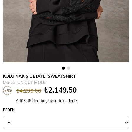
KOLU NAKIŞ DETAYLI SWEATSHİRT
Marka
:
UNİQUE MODE
₺2.149,50
₺4.299,00
50
%
İndirim
₺403,46
`den başlayan taksitlerle
BEDEN