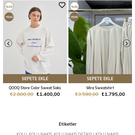
%50
%50
YENI
YENI
ÜRÜN
ÜRÜN
SEPETE EKLE
SEPETE EKLE
QOOQ Store Color Sweat Saks
Mira Sweatshirt
₺2.800,00
₺1.400,00
₺3.590,00
₺1.795,00
Etiketler
KOLU
,
KOLU NAKIŞ
,
KOLU NAKIŞ DETAYLI
,
KOLU NAKIŞ