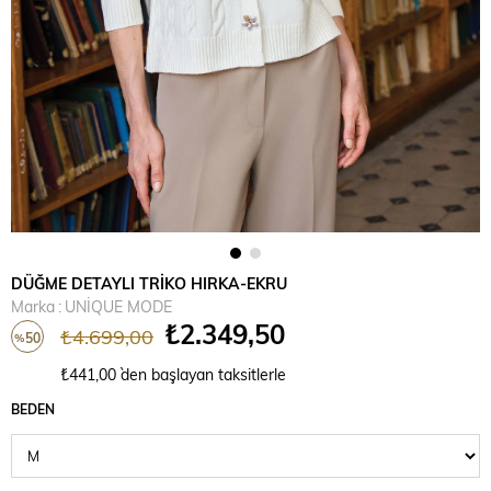
DÜĞME DETAYLI TRİKO HIRKA-EKRU
Marka
:
UNİQUE MODE
₺2.349,50
₺4.699,00
50
%
İndirim
₺441,00
`den başlayan taksitlerle
BEDEN