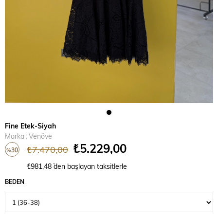
Fine Etek-Siyah
Marka
:
Venöve
₺5.229,00
₺7.470,00
30
%
İndirim
₺981,48
`den başlayan taksitlerle
BEDEN