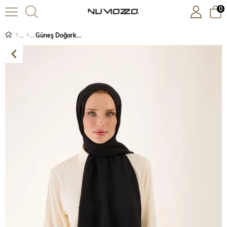
0
Güneş Doğarken Siyah Ferah Tencel Şal 70x200