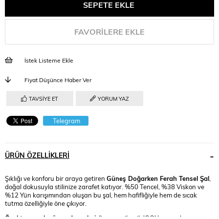
FAVORILERE EKLE
İstek Listeme Ekle
Fiyat Düşünce Haber Ver
TAVSIYE ET
YORUM YAZ
Telegram
ÜRÜN ÖZELLIKLERI
Şıklığı ve konforu bir araya getiren
Güneş Doğarken Ferah Tensel Şal
,
doğal dokusuyla stilinize zarafet katıyor. %50 Tencel, %38 Viskon ve
%12 Yün karışımından oluşan bu şal, hem hafifliğiyle hem de sıcak
tutma özelliğiyle öne çıkıyor.
Özel tasarımlı güneş desenleri
, firmanın ikonik 'OO' logosuyla