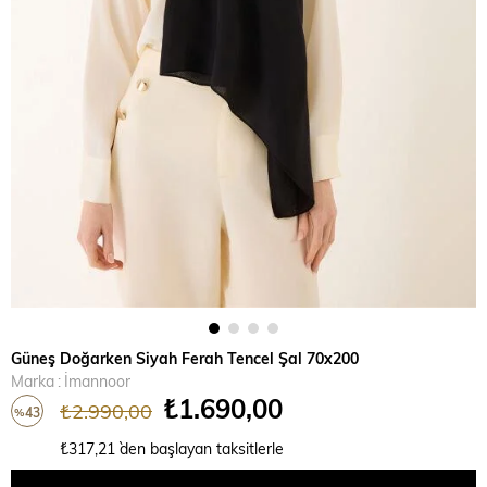
Güneş Doğarken Siyah Ferah Tencel Şal 70x200
Marka
:
İmannoor
₺1.690,00
₺2.990,00
43
%
İndirim
₺317,21
`den başlayan taksitlerle