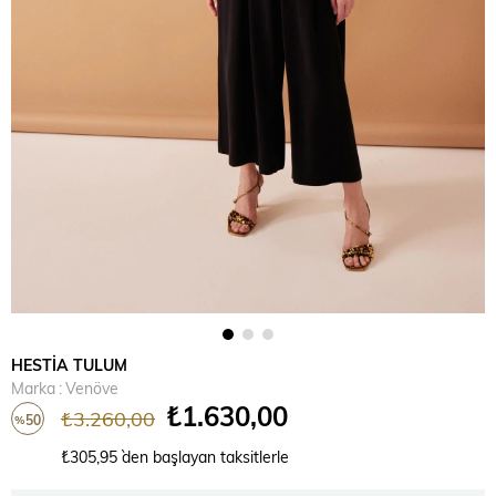
HESTİA TULUM
Marka
:
Venöve
₺1.630,00
₺3.260,00
50
%
İndirim
₺305,95
`den başlayan taksitlerle