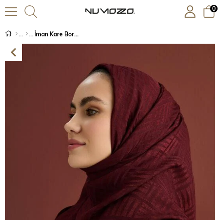
0
İman Kare Bordo Naia Pamuk Şal 70x210