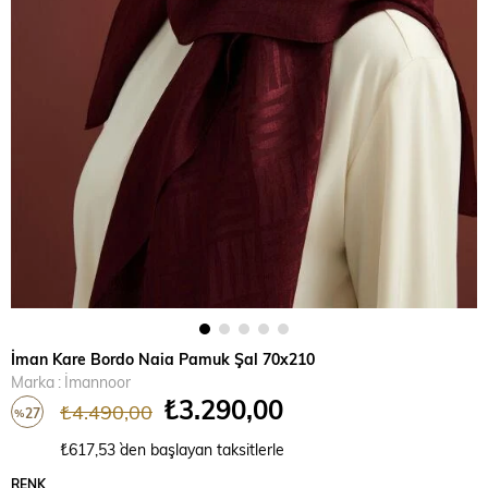
İman Kare Bordo Naia Pamuk Şal 70x210
Marka
:
İmannoor
₺3.290,00
₺4.490,00
27
%
İndirim
₺617,53
`den başlayan taksitlerle
RENK