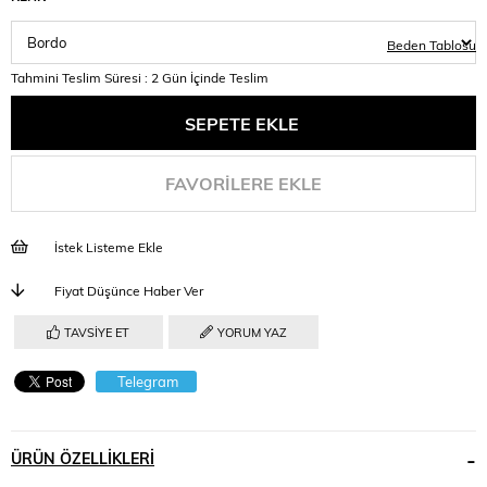
Beden Tablosu
Tahmini Teslim Süresi
:
2 Gün İçinde Teslim
FAVORILERE EKLE
İstek Listeme Ekle
Fiyat Düşünce Haber Ver
TAVSIYE ET
YORUM YAZ
Telegram
ÜRÜN ÖZELLIKLERI