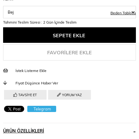
Beden Tablosu
Tahmini Teslim Süresi
:
2 Gün İçinde Teslim
FAVORILERE EKLE
İstek Listeme Ekle
Fiyat Düşünce Haber Ver
TAVSIYE ET
YORUM YAZ
Telegram
ÜRÜN ÖZELLIKLERI