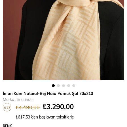
İman Kare Natural-Bej Naia Pamuk Şal 70x210
Marka
:
İmannoor
₺3.290,00
₺4.490,00
27
%
İndirim
₺617,53
`den başlayan taksitlerle
RENK