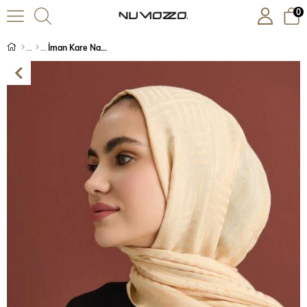
0
İman Kare Natural-Bej Naia Pamuk Şal 70x210