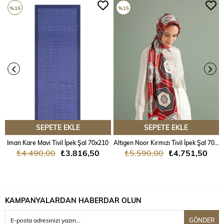
%15
%15
Naia, sürdürülebilirlik ve estetik açıdan üstün nitelikleriyle, modern
tekstil endüstrisinde önemli bir yere sahip olmaya devam ediyor. Bu
kumaş, çevre dostu üretim süreçleri ve kullanıcıya sunduğu yüksek
konfor sebebiyle tercih edilen bir seçenek haline gelmiştir.
SEPETE EKLE
SEPETE EKLE
Iman Kare Mavi Tivil İpek Şal 70x210
Altıgen Noor Kırmızı Tivil İpek Şal 70x204
₺4.490,00
₺3.816,50
₺5.590,00
₺4.751,50
KAMPANYALARDAN HABERDAR OLUN
GÖNDER