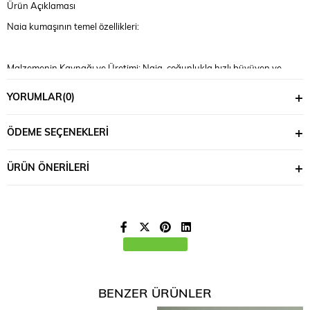
Ürün Açıklaması
Naia kumaşının temel özellikleri:
Malzemenin Kaynağı ve Üretimi: Naia, çoğunlukla hızlı büyüyen ve
sürdürülebilir şekilde yönetilen ağaçlardan elde edilen selülozdan
üretilir. Bu ağaçlar genellikle sertifikalı ormanlardan sağlanır, bu da
YORUMLAR
(0)
Naia'nın çevre dostu bir seçenek olduğunu gösterir.
ÖDEME SEÇENEKLERI
Çevresel Etkileri: Naia kumaşının üretimi, çevreye olan etkileri azaltmak
amacıyla enerji ve su tasarrufu sağlayan yöntemlerle yapılır.
ÜRÜN ÖNERILERI
Özellikleri ve Kullanımı: Naia kumaşı, hafifliği, yumuşak dokusu ve
parlak görünümü ile bilinir. Ayrıca, cilt dostu bir malzeme olması ve
nefes alabilir yapısı sayesinde konforlu bir kullanım sunar. Bu özellikler,
Naia'yı giyim ve aksesuar sektöründe tercih edilen bir malzeme yapar.
Bakım ve Dayanıklılık: Naia kumaşı, kolay bakım ve yüksek dayanıklılık
özellikleriyle de dikkat çeker.
BENZER ÜRÜNLER