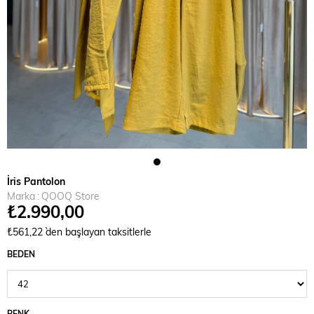
İris Pantolon
Marka
:
QOOQ Store
₺2.990,00
₺561,22
`den başlayan taksitlerle
BEDEN
RENK