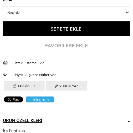
FAVORILERE EKLE
İstek Listeme Ekle
Fiyat Düşünce Haber Ver
TAVSIYE ET
YORUM YAZ
Telegram
ÜRÜN ÖZELLIKLERI
İris Pantolon