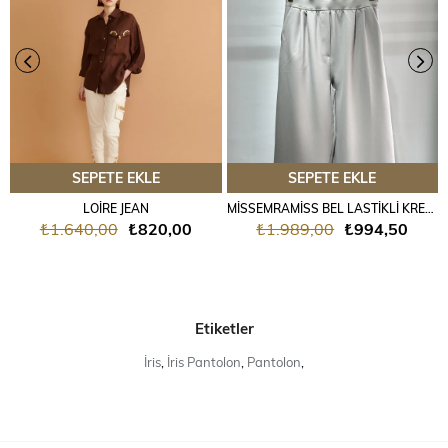
SEPETE EKLE
SEPETE EKLE
LOİRE JEAN
MİSSEMRAMİSS BEL LASTİKLİ KREP PANTALON GRİ
₺1.640,00
₺820,00
₺1.989,00
₺994,50
Etiketler
İris
,
İris Pantolon
,
Pantolon
,