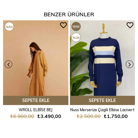
BENZER ÜRÜNLER
YENI
%50
ÜRÜN
%30
SEPETE EKLE
SEPETE EKLE
WROLL ELBİSE BEJ
Nuss Merserize Çizgili Elbise Lacivert
₺6.980,00
₺3.490,00
₺2.500,00
₺1.750,00