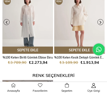
YENI
YENI
ÜRÜN
ÜRÜN
SEPETE EKLE
SEPETE EKLE
%100 Keten Biritli Gömlek Elbise Ekru
%100 Keten Kesik Detaylı Gömlek Ekru
₺3.789,90
₺2.273,94
₺3.189,90
₺1.913,94
RENK SEÇENEKLERI
YENI
Anasayfa
Favorilerim
Sepetim
Üye Girişi
ÜRÜN
%30