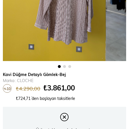
Kavi Düğme Detaylı Gömlek-Bej
Marka
:
CLOCHE
₺3.861,00
₺4.290,00
10
%
İndirim
₺724,71
`den başlayan taksitlerle