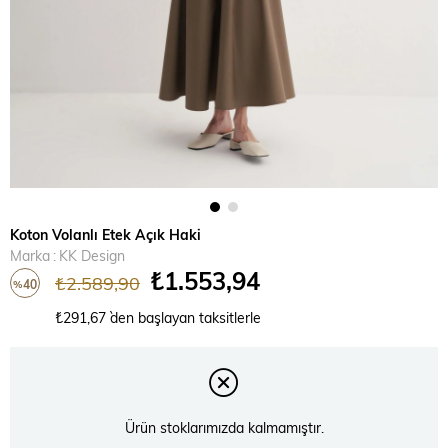
Koton Volanlı Etek Açık Haki
Marka
:
KK Design
₺1.553,94
₺2.589,90
40
%
İndirim
₺291,67
`den başlayan taksitlerle
Ürün stoklarımızda kalmamıştır.