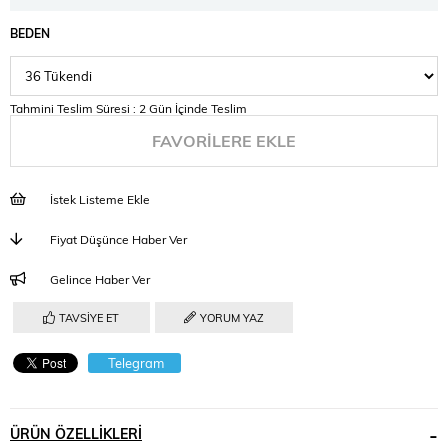
BEDEN
Tahmini Teslim Süresi
:
2 Gün İçinde Teslim
FAVORILERE EKLE
İstek Listeme Ekle
Fiyat Düşünce Haber Ver
Gelince Haber Ver
TAVSIYE ET
YORUM YAZ
Telegram
ÜRÜN ÖZELLIKLERI