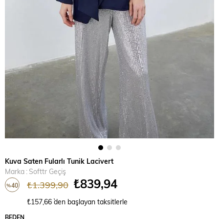
Kuva Saten Fularlı Tunik Lacivert
Marka
:
Softtr Geçiş
₺839,94
₺1.399,90
40
%
İndirim
₺157,66
`den başlayan taksitlerle
BEDEN