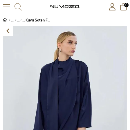
0
Kuva Saten Fularlı Tunik Lacivert