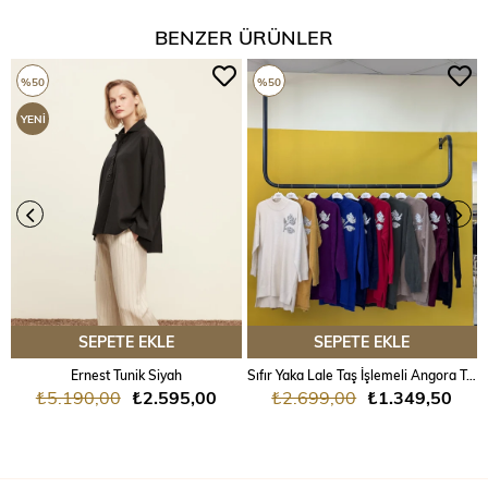
BENZER ÜRÜNLER
%50
%50
YENI
ÜRÜN
SEPETE EKLE
SEPETE EKLE
Ernest Tunik Siyah
Sıfır Yaka Lale Taş İşlemeli Angora Tunik
₺5.190,00
₺2.595,00
₺2.699,00
₺1.349,50