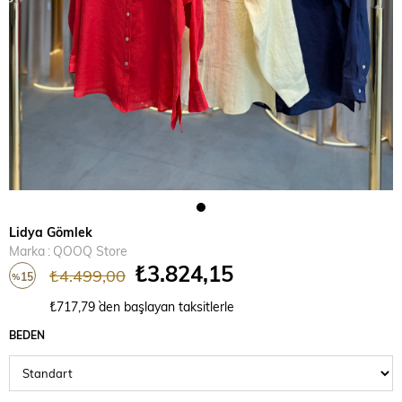
Lidya Gömlek
Marka
:
QOOQ Store
₺3.824,15
₺4.499,00
15
%
İndirim
₺717,79
`den başlayan taksitlerle
BEDEN