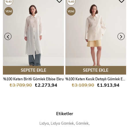
%40
%40
YENI
YENI
ÜRÜN
ÜRÜN
SEPETE EKLE
SEPETE EKLE
%100 Keten Biritli Gömlek Elbise Ekru
%100 Keten Kesik Detaylı Gömlek Ekru
₺3.789,90
₺2.273,94
₺3.189,90
₺1.913,94
Etiketler
Lidya
,
Lidya Gömlek
,
Gömlek
,