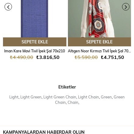
SEPETE EKLE
SEPETE EKLE
Iman Kare Mavi Tivil İpek Şal 70x210
Altıgen Noor Kırmızı Tivil İpek Şal 70x204
₺4.490,00
₺3.816,50
₺5.590,00
₺4.751,50
Etiketler
Light
,
Light Green
,
Light Green Chain
,
Light Chain
,
Green
,
Green
Chain
,
Chain
,
KAMPANYALARDAN HABERDAR OLUN