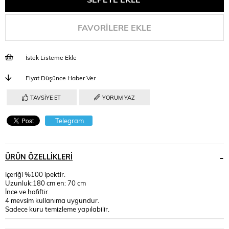
FAVORILERE EKLE
İstek Listeme Ekle
Fiyat Düşünce Haber Ver
TAVSIYE ET
YORUM YAZ
Telegram
ÜRÜN ÖZELLIKLERI
İçeriği %100 ipektir.
Uzunluk:180 cm en: 70 cm
İnce ve hafiftir.
4 mevsim kullanıma uygundur.
Sadece kuru temizleme yapılabilir.