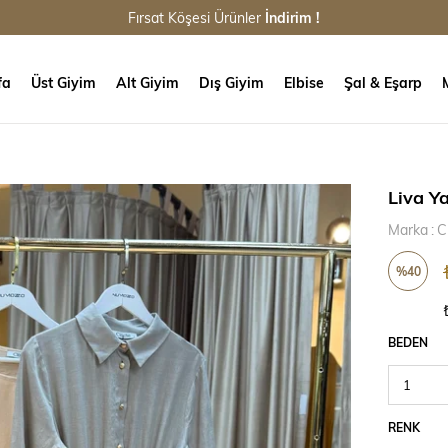
Fırsat Köşesi Ürünler
İndirim !
fa
Üst Giyim
Alt Giyim
Dış Giyim
Elbise
Şal & Eşarp
Liva Ya
Marka
:
C
%
40
İndirim
BEDEN
RENK