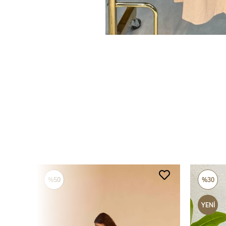
%50
%30
YENI
ÜRÜN