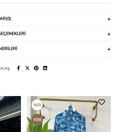
AR
(0)
SEÇENEKLERI
ERILERI
YLAŞ :
%50
%50
YENI
YENI
ÜRÜN
ÜRÜ