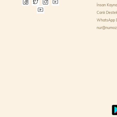
İnsan Kayna
Canlı Deste
WhatsApp D
nur@numoz