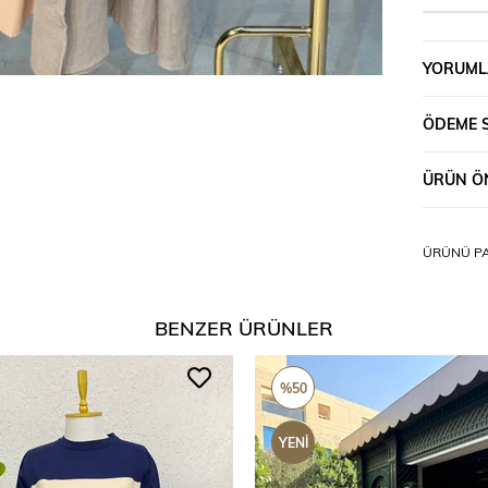
YORUML
ÖDEME 
ÜRÜN ÖN
ÜRÜNÜ PA
BENZER ÜRÜNLER
%50
YENI
ÜRÜN