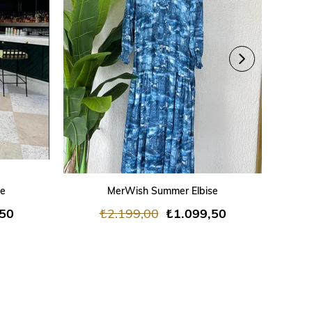
SEPETE EKLE
se
MerWish Summer Elbise
,50
₺2.199,00
₺1.099,50