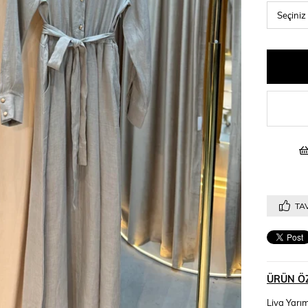
TAV
ÜRÜN ÖZ
Liva Yarım