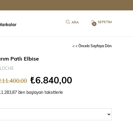
SEPETIM
Markalar
0
< < Önceki Sayfaya Dön
rım Patlı Elbise
LOCHE
₺6.840,00
₺11.400,00
₺1.283,87
`den başlayan taksitlerle