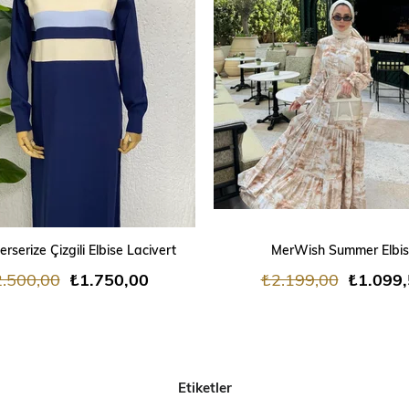
SEPETE EKLE
SEPETE EKLE
rserize Çizgili Elbise Lacivert
MerWish Summer Elbi
.500,00
₺1.750,00
₺2.199,00
₺1.099
Etiketler