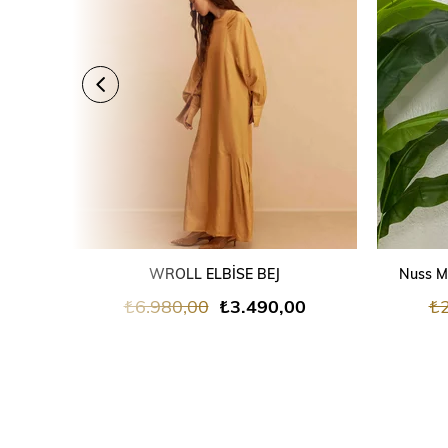
SEPETE EKLE
WROLL ELBİSE BEJ
Nuss Me
₺6.980,00
₺3.490,00
₺2