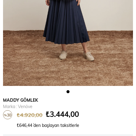
MADDY GÖMLEK
Marka
:
Venöve
₺3.444,00
₺4.920,00
30
%
İndirim
₺646,44
`den başlayan taksitlerle