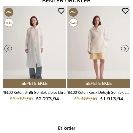
BENZER ÜRÜNLER
YENI
YENI
ÜRÜN
ÜRÜN
%40
%40
SEPETE EKLE
SEPETE EKLE
%100 Keten Biritli Gömlek Elbise Ekru
%100 Keten Kesik Detaylı Gömlek Ekru
₺3.789,90
₺2.273,94
₺3.189,90
₺1.913,94
Etiketler