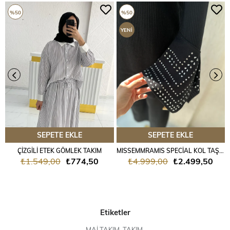
%50
%50
YENI
ÜRÜN
SEPETE EKLE
SEPETE EKLE
ÇİZGİLİ ETEK GÖMLEK TAKIM
MISSEMMRAMIS SPECİAL KOL TAŞLI TRİKO TAKIM
₺1.549,00
₺774,50
₺4.999,00
₺2.499,50
Etiketler
MAİ TAKIM
,
TAKIM
,