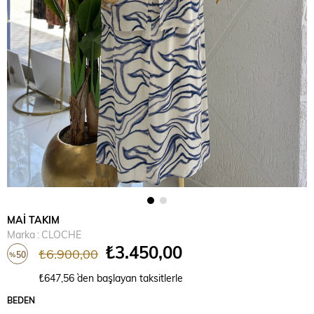
MAİ TAKIM
Marka
:
CLOCHE
₺3.450,00
₺6.900,00
50
%
İndirim
₺647,56
`den başlayan taksitlerle
BEDEN