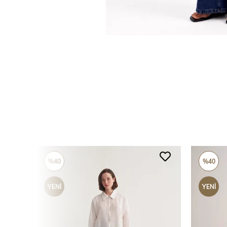
%40
%40
YENI
YENI
ÜRÜN
ÜRÜN