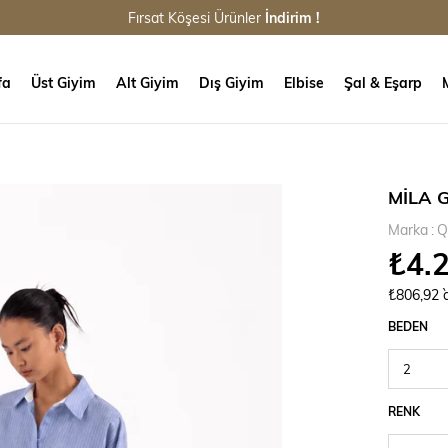
Fırsat Köşesi Ürünler
İndirim !
fa
Üst Giyim
Alt Giyim
Dış Giyim
Elbise
Şal & Eşarp
MİLA 
Marka
:
Q
₺4.
₺806,92
BEDEN
RENK