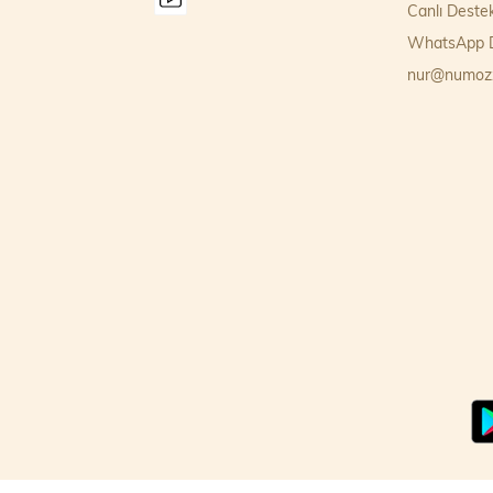
Canlı Deste
WhatsApp D
nur@numoz