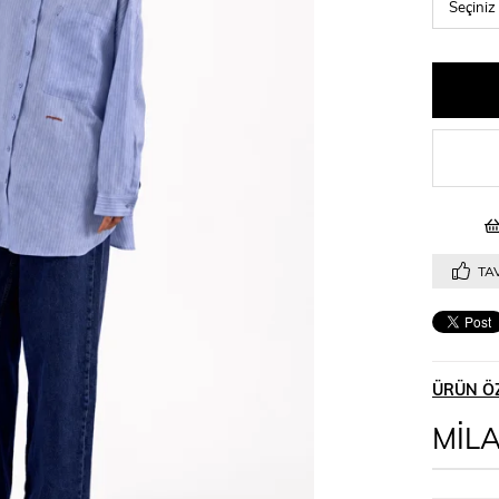
TAV
ÜRÜN ÖZ
MİL