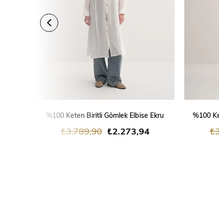
SEPETE EKLE
%100 Keten Biritli Gömlek Elbise Ekru
%100 Ke
₺3.789,90
₺2.273,94
₺3