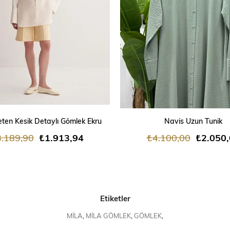
SEPETE EKLE
SEPETE EKLE
ten Kesik Detaylı Gömlek Ekru
Navis Uzun Tunik
.189,90
₺1.913,94
₺4.100,00
₺2.050
Etiketler
MİLA
,
MİLA GÖMLEK
,
GÖMLEK
,