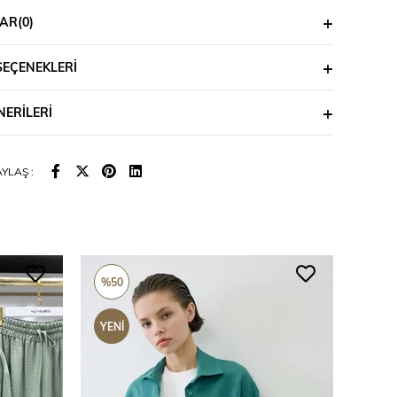
AR
(0)
SEÇENEKLERI
ERILERI
YLAŞ :
%50
%40
YENI
YENI
ÜRÜN
ÜRÜ