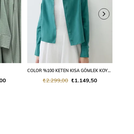
SEPETE EKLE
COLOR %100 KETEN KISA GÖMLEK KOYU YEŞİL
%100
,00
₺2.299,00
₺1.149,50