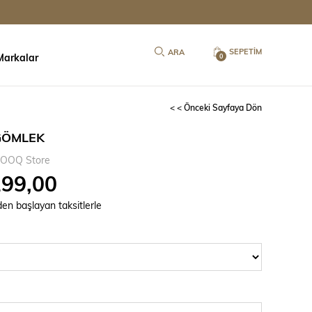
SEPETIM
Markalar
0
< < Önceki Sayfaya Dön
GÖMLEK
OOQ Store
299,00
`den başlayan taksitlerle