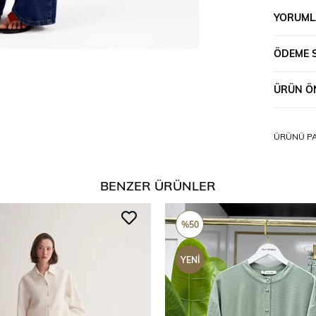
YORUML
ÖDEME 
ÜRÜN ÖN
ÜRÜNÜ PA
BENZER ÜRÜNLER
%50
YENI
ÜRÜN