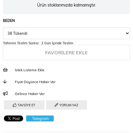
Ürün stoklarımızda kalmamıştır.
BEDEN
Tahmini Teslim Süresi
:
2 Gün İçinde Teslim
FAVORILERE EKLE
İstek Listeme Ekle
Fiyat Düşünce Haber Ver
Gelince Haber Ver
TAVSIYE ET
YORUM YAZ
Telegram