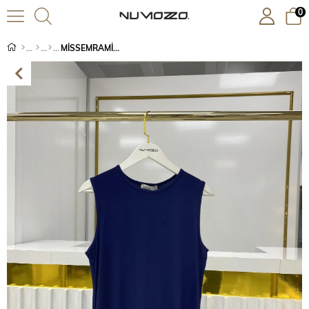
0
MİSSEMRAMİSS FIRFIRLI İÇLİK LACİVERT