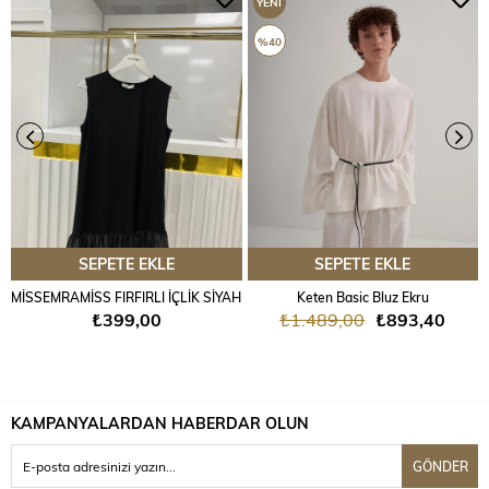
YENI
ÜRÜN
%40
SEPETE EKLE
SEPETE EKLE
MİSSEMRAMİSS FIRFIRLI İÇLİK SİYAH
Keten Basic Bluz Ekru
₺399,00
₺1.489,00
₺893,40
KAMPANYALARDAN HABERDAR OLUN
GÖNDER