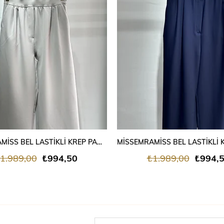
SEPETE EKLE
SEPETE EKLE
MİSSEMRAMİSS BEL LASTİKLİ KREP PANTALON GRİ
1.989,00
₺994,50
₺1.989,00
₺994,