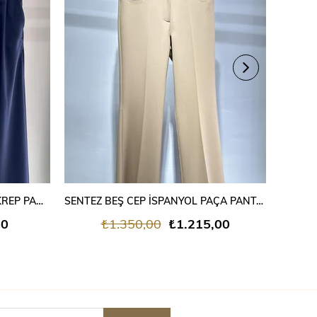
SEPETE EKLE
MİSSEMRAMİSS BEL LASTİKLİ KREP PANTALON LACİVERT
SENTEZ BEŞ CEP İSPANYOL PAÇA PANTOLON
50
₺1.350,00
₺1.215,00