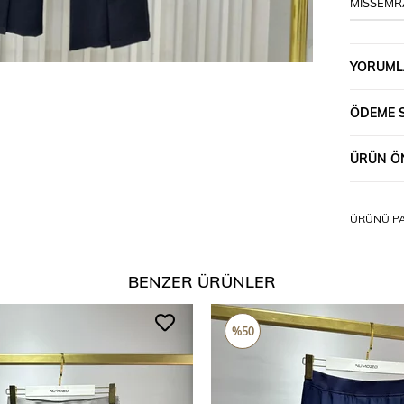
MİSSEMR
YORUML
ÖDEME 
ÜRÜN ÖN
ÜRÜNÜ PA
BENZER ÜRÜNLER
%50