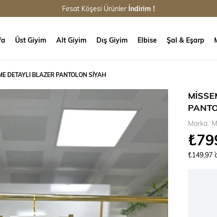
Fırsat Köşesi Ürünler
İndirim !
fa
Üst Giyim
Alt Giyim
Dış Giyim
Elbise
Şal & Eşarp
E DETAYLI BLAZER PANTOLON SİYAH
MİSSE
PANTO
Marka
:
M
₺79
₺149,97