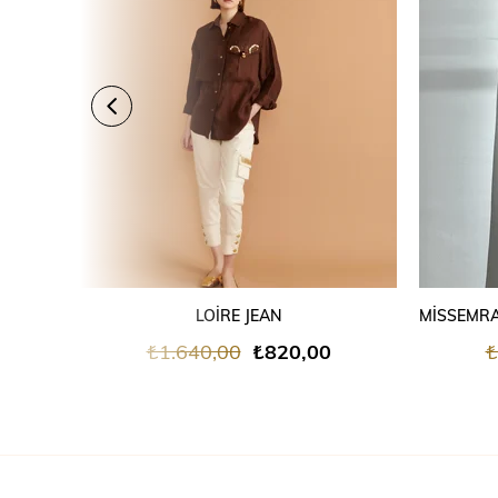
SEPETE EKLE
LOİRE JEAN
₺1.640,00
₺820,00
₺