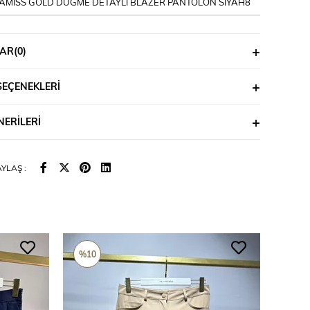
AMİSS GOLD DÜĞME DETAYLI BLAZER PANTOLON SİYAH8
AR
(0)
SEÇENEKLERI
ERILERI
YLAŞ :
%10
%10