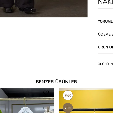
NAK
YORUML
ÖDEME 
ÜRÜN ÖN
ÜRÜNÜ PA
BENZER ÜRÜNLER
%50
YENI