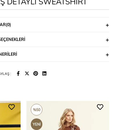
IŞ DETAYLI SWEATSHİRT
AR
(0)
SEÇENEKLERI
ERILERI
YLAŞ :
%50
%50
YENI
YENI