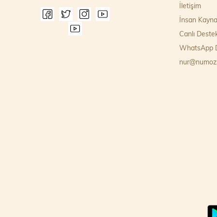
İletişim
İnsan Kayna
Canlı Deste
WhatsApp D
nur@numoz