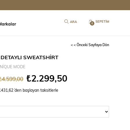
SEPETIM
Markalar
0
< < Önceki Sayfaya Dön
 DETAYLI SWEATSHİRT
NİQUE MODE
₺2.299,50
₺4.599,00
₺431,62
`den başlayan taksitlerle