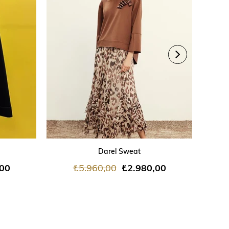
ÜRÜN
ÜRÜ
SEPETE EKLE
Darel Sweat
D
,00
₺5.960,00
₺2.980,00