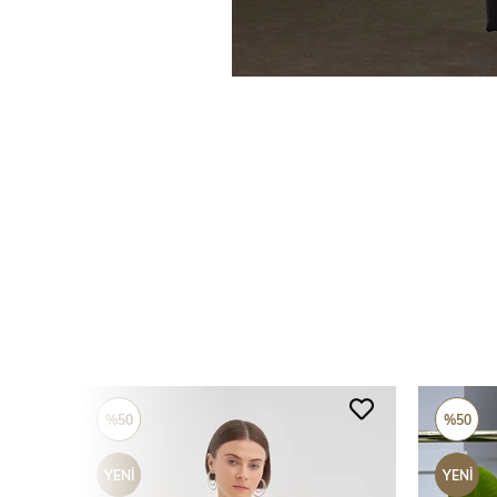
%50
%50
YENI
YENI