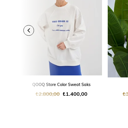
ÜRÜN
ÜRÜN
SEPETE EKLE
QOOQ Store Color Sweat Saks
₺2.800,00
₺1.400,00
₺3