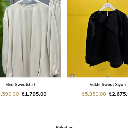
ÜRÜN
SEPETE EKLE
SEPETE EKLE
Mira Sweatshirt
Valde Sweat Siyah
.590,00
₺1.795,00
₺5.350,00
₺2.675
Etiketler