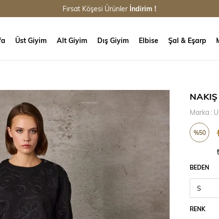
Fırsat Köşesi Ürünler
İndirim !
fa
Üst Giyim
Alt Giyim
Dış Giyim
Elbise
Şal & Eşarp
NAKIŞ
Marka
:
U
%
50
İndirim
BEDEN
RENK