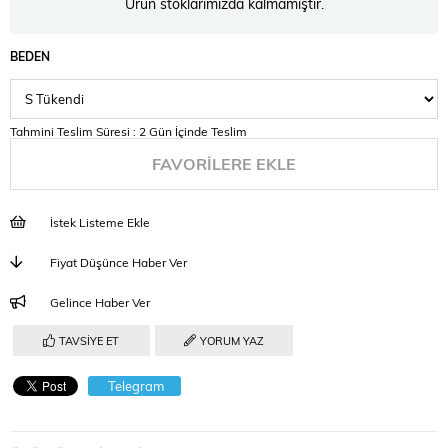
Ürün stoklarımızda kalmamıştır.
BEDEN
Tahmini Teslim Süresi
:
2 Gün İçinde Teslim
FAVORILERE EKLE
İstek Listeme Ekle
Fiyat Düşünce Haber Ver
Gelince Haber Ver
TAVSIYE ET
YORUM YAZ
Telegram