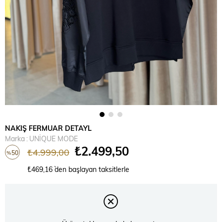
NAKIŞ FERMUAR DETAYL
Marka
:
UNİQUE MODE
₺2.499,50
₺4.999,00
50
%
İndirim
₺469,16
`den başlayan taksitlerle