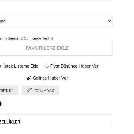
slim Süresi
:
2 Gün İçinde Teslim
FAVORILERE EKLE
İstek Listeme Ekle
Fiyat Düşünce Haber Ver
Gelince Haber Ver
SIYE ET
YORUM YAZ
ELLIKLERI