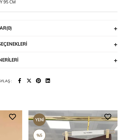
Y 95 CM
AR
(0)
SEÇENEKLERI
ERILERI
YLAŞ :
YENI
YENI
ÜRÜN
ÜRÜ
%5
%5