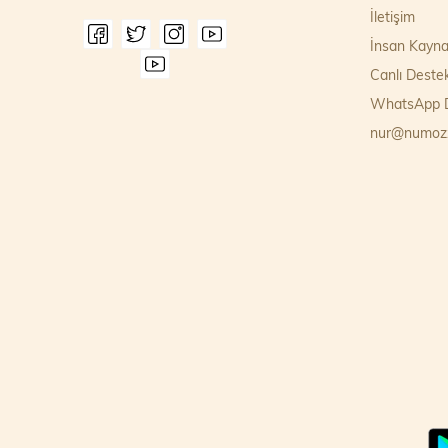
İletişim
İnsan Kayna
Canlı Deste
WhatsApp D
nur@numoz