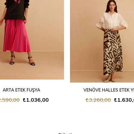
SEPETE EKLE
SEPETE EKLE
ARTA ETEK FUŞYA
VENÖVE HALLES ETEK Y
.590,00
₺1.036,00
₺3.260,00
₺1.630