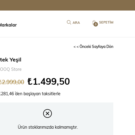
SEPETIM
Markalar
0
< < Önceki Sayfaya Dön
tek Yeşil
OOQ Store
₺1.499,50
₺2.999,00
₺281,46
`den başlayan taksitlerle
Ürün stoklarımızda kalmamıştır.