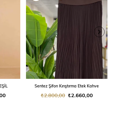
SEPETE EKLE
EŞİL
Sentez Şifon Kırıştırma Etek Kahve
Sen
,00
₺2.800,00
₺2.660,00