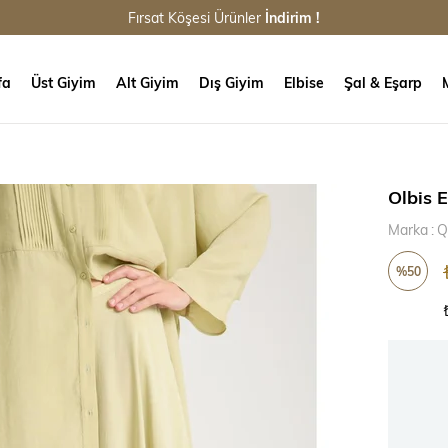
Fırsat Köşesi Ürünler
İndirim !
fa
Üst Giyim
Alt Giyim
Dış Giyim
Elbise
Şal & Eşarp
Olbis E
Marka
:
Q
%
50
İndirim