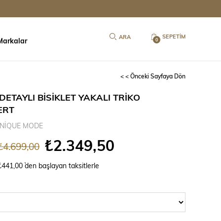
SEPETIM
Markalar
0
< < Önceki Sayfaya Dön
DETAYLI BİSİKLET YAKALI TRİKO
ERT
NİQUE MODE
₺2.349,50
₺4.699,00
₺441,00
`den başlayan taksitlerle