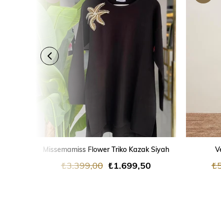
ÜRÜN
ÜRÜN
SEPETE EKLE
Missemamiss Flower Triko Kazak Siyah
V
₺3.399,00
₺1.699,50
₺5