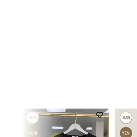
%50
%50
YENI
YENI