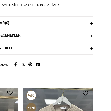
AYLI BİSİKLET YAKALI TRİKO LACİVERT
AR
(0)
SEÇENEKLERI
ERILERI
YLAŞ :
%50
%50
YENI
YENI