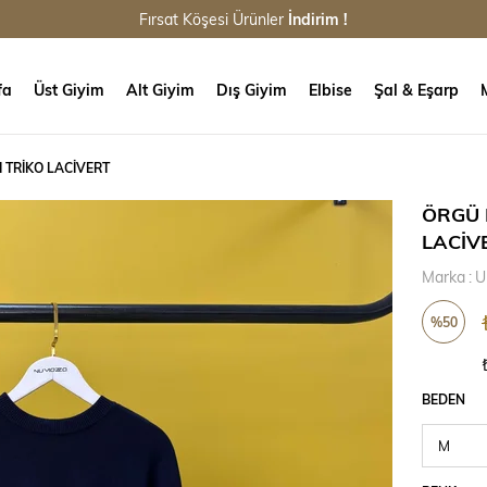
Fırsat Köşesi Ürünler
İndirim !
fa
Üst Giyim
Alt Giyim
Dış Giyim
Elbise
Şal & Eşarp
I TRİKO LACİVERT
ÖRGÜ 
LACİV
Marka
:
U
%
50
İndirim
BEDEN