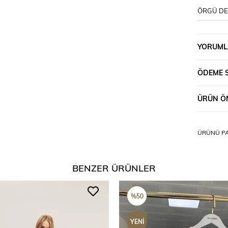
ÖRGÜ DET
YORUML
ÖDEME 
ÜRÜN ÖN
ÜRÜNÜ PA
BENZER ÜRÜNLER
%50
YENI