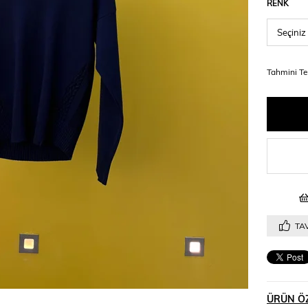
RENK
Tahmini Te
TAV
ÜRÜN ÖZ