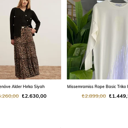
ÜRÜN
SEPETE EKLE
SEPETE EKLE
enöve Alder Hırka Siyah
Missemramiss Rope Basic Triko 
.260,00
₺2.630,00
₺2.899,00
₺1.449