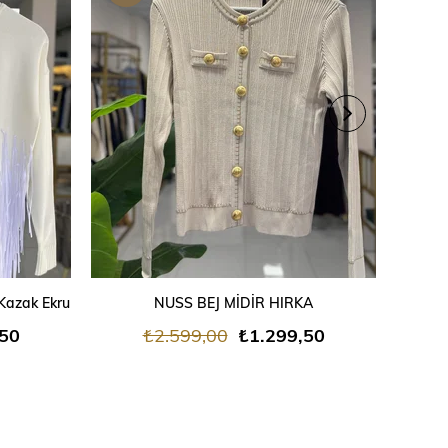
ÜRÜN
ÜRÜ
SEPETE EKLE
Kazak Ekru
NUSS BEJ MİDİR HIRKA
,50
₺2.599,00
₺1.299,50