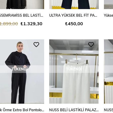
MİSSEMRAMİSS BEL LASTİKLİ AİROBİN PANTOLON SİYAH
ULTRA YÜKSEK BEL FİT PANTALON SİYAH
1.899,00
₺1.329,30
₺450,00
TÜKENDI
TÜKENDI
İpek Örme Extra Bol Pantolon Siyah
NUSS BELİ LASTİKLİ PALAZZO PANTALON BEYAZ