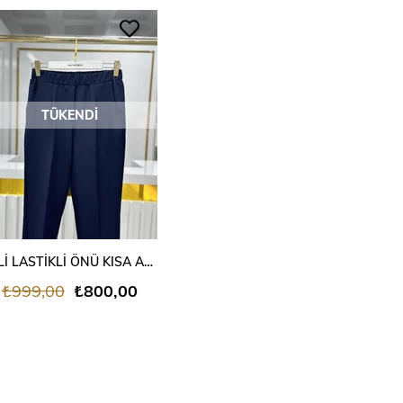
TÜKENDI
BELİ LASTİKLİ ÖNÜ KISA ARKASI UZUN PANTALON LACİVERT
₺999,00
₺800,00