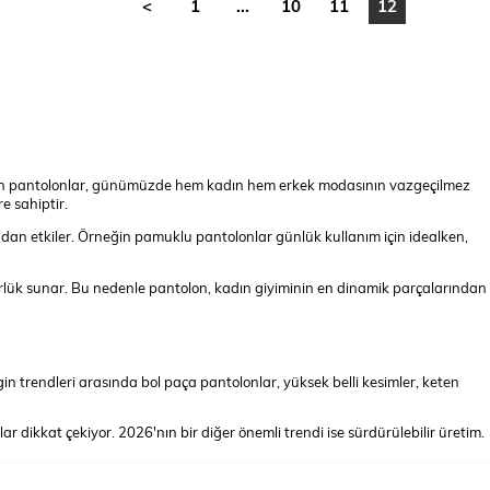
<
1
...
10
11
12
anılan pantolonlar, günümüzde hem kadın hem erkek modasının vazgeçilmez
e sahiptir.
dan etkiler. Örneğin pamuklu pantolonlar günlük kullanım için idealken,
zgürlük sunar. Bu nedenle pantolon, kadın giyiminin en dinamik parçalarından
in trendleri arasında bol paça pantolonlar, yüksek belli kesimler, keten
dikkat çekiyor. 2026'nın bir diğer önemli trendi ise sürdürülebilir üretim.
in hatlar korunuyor. Günlük kullanım için jogger pantolonlar, geniş fit