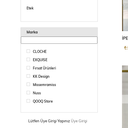
Etek
Marka
₺
CLOCHE
EXQUISE
Fırsat Ürünleri
KK Design
Missemramiss
Nuss
QOOQ Store
Sentez
Softtr Geçiş
Lütfen Üye Girişi Yapınız
Üye Girişi
UNİQUE MODE