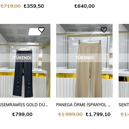
₺719,00
₺359,50
₺640,00
TÜKENDI
TÜKENDI
MİSSEMRAMİSS GOLD DÜĞME DETAYLI BLAZER PANTOLON SİYAH
PANEGA ÖRME İSPANYOL PAÇA PANTALON BEJ
₺799,00
₺1.999,00
₺1.799,10
₺1.