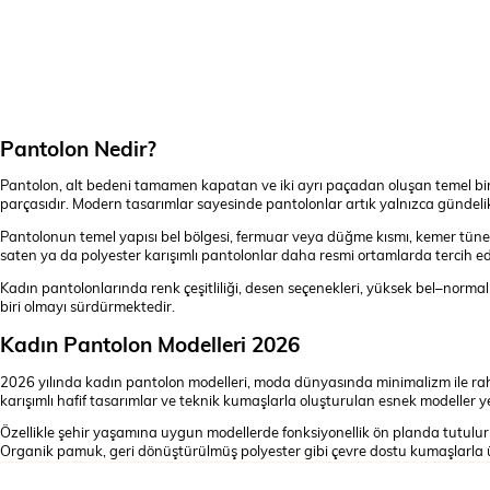
Pantolon Nedir?
Pantolon, alt bedeni tamamen kapatan ve iki ayrı paçadan oluşan temel bi
parçasıdır. Modern tasarımlar sayesinde pantolonlar artık yalnızca gündelik 
Pantolonun temel yapısı bel bölgesi, fermuar veya düğme kısmı, kemer tünel
saten ya da polyester karışımlı pantolonlar daha resmi ortamlarda tercih edi
Kadın pantolonlarında renk çeşitliliği, desen seçenekleri, yüksek bel–norma
biri olmayı sürdürmektedir.
Kadın Pantolon Modelleri 2026
2026 yılında kadın pantolon modelleri, moda dünyasında minimalizm ile rahat
karışımlı hafif tasarımlar ve teknik kumaşlarla oluşturulan esnek modeller ye
Özellikle şehir yaşamına uygun modellerde fonksiyonellik ön planda tutulurk
Organik pamuk, geri dönüştürülmüş polyester gibi çevre dostu kumaşlarla üre
Renk skalasında toprak tonları, açık bej, füme, lacivert ve klasik siyah ön pl