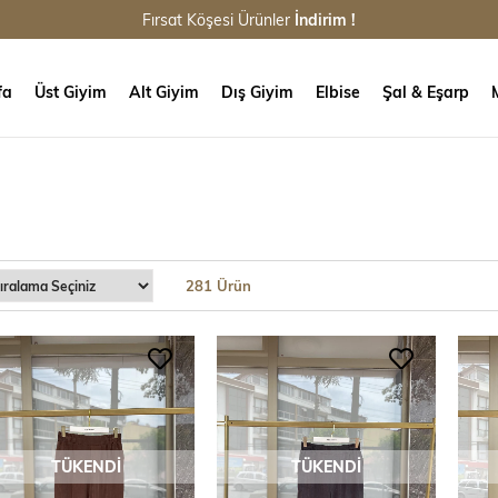
Fırsat Köşesi Ürünler
İndirim !
fa
Üst Giyim
Alt Giyim
Dış Giyim
Elbise
Şal & Eşarp
281 Ürün
TÜKENDI
TÜKENDI