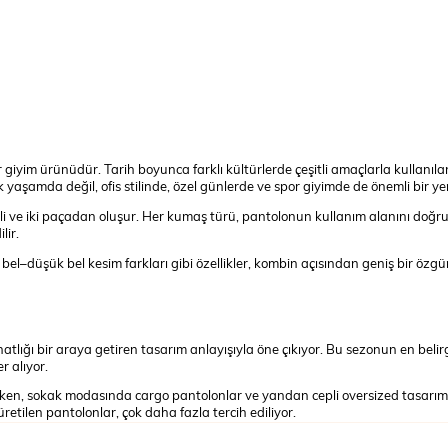
r giyim ürünüdür. Tarih boyunca farklı kültürlerde çeşitli amaçlarla kull
yaşamda değil, ofis stilinde, özel günlerde ve spor giyimde de önemli bir yer
i ve iki paçadan oluşur. Her kumaş türü, pantolonun kullanım alanını doğru
lir.
l bel–düşük bel kesim farkları gibi özellikler, kombin açısından geniş bir ö
lığı bir araya getiren tasarım anlayışıyla öne çıkıyor. Bu sezonun en belirg
r alıyor.
en, sokak modasında cargo pantolonlar ve yandan cepli oversized tasarımlar 
tilen pantolonlar, çok daha fazla tercih ediliyor.
ana çıkarken, özellikle iş kadınlarının tercih ettiği kalem pantolonlarda kesk