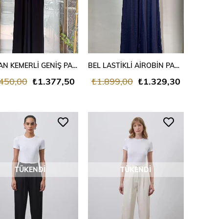
DIŞTAN KEMERLİ GENİŞ PAÇA PANTALON
BEL LASTİKLİ AİROBİN PANTALON LACİVERT
450,00
₺1.377,50
₺1.899,00
₺1.329,30
TÜKENDI
TÜKENDI