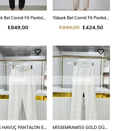
Yüksek Bel Carrot Fit Pantolon Siyah
Yüksek Bel Carrot Fit Pantolon Kemik
₺849,00
₺849,00
₺424,50
TÜKENDI
TÜKENDI
NUSS HAVUÇ PANTALON EKRU
MİSSEMRAMİSS GOLD DÜĞME DETAYLI BLAZER PANTOLON-EKRU