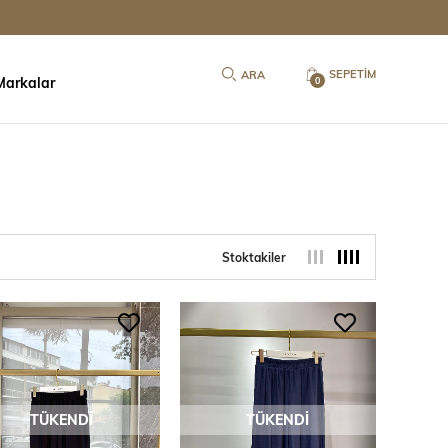
SEPETIM
Markalar
0
Stoktakiler
TÜKENDI
TÜKENDI