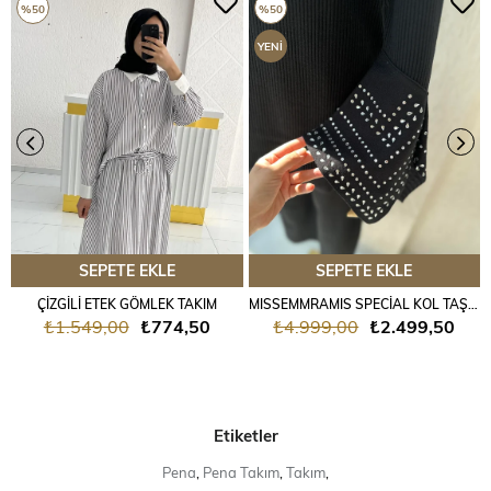
%50
%50
YENI
ÜRÜN
SEPETE EKLE
SEPETE EKLE
ÇİZGİLİ ETEK GÖMLEK TAKIM
MISSEMMRAMIS SPECİAL KOL TAŞLI TRİKO TAKIM
₺1.549,00
₺774,50
₺4.999,00
₺2.499,50
Etiketler
Pena
,
Pena Takım
,
Takım
,