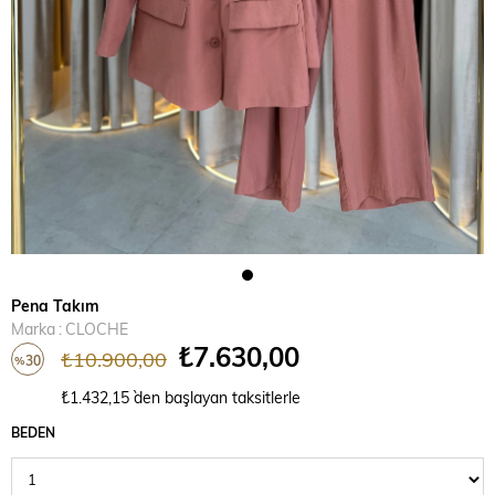
Pena Takım
Marka
:
CLOCHE
₺7.630,00
₺10.900,00
30
%
İndirim
₺1.432,15
`den başlayan taksitlerle
BEDEN