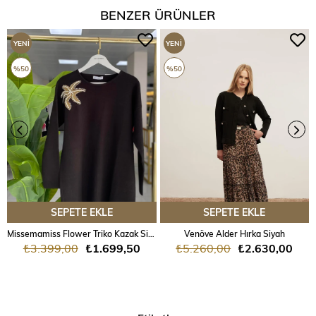
BENZER ÜRÜNLER
YENI
YENI
ÜRÜN
ÜRÜN
%50
%50
SEPETE EKLE
SEPETE EKLE
Missemamiss Flower Triko Kazak Siyah
Venöve Alder Hırka Siyah
₺3.399,00
₺1.699,50
₺5.260,00
₺2.630,00