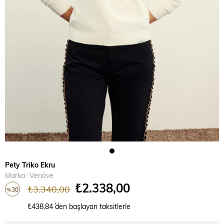
Pety Triko Ekru
Marka
:
Venöve
₺2.338,00
₺3.340,00
30
%
İndirim
₺438,84
`den başlayan taksitlerle