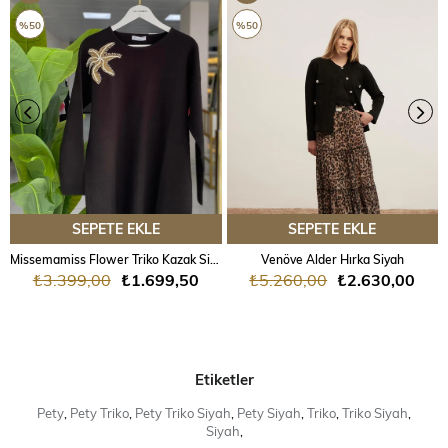
ÜRÜN
ÜRÜN
%50
%50
SEPETE EKLE
SEPETE EKLE
Missemamiss Flower Triko Kazak Siyah
Venöve Alder Hırka Siyah
₺3.399,00
₺1.699,50
₺5.260,00
₺2.630,00
Etiketler
Pety
,
Pety Triko
,
Pety Triko Siyah
,
Pety Siyah
,
Triko
,
Triko Siyah
,
Siyah
,