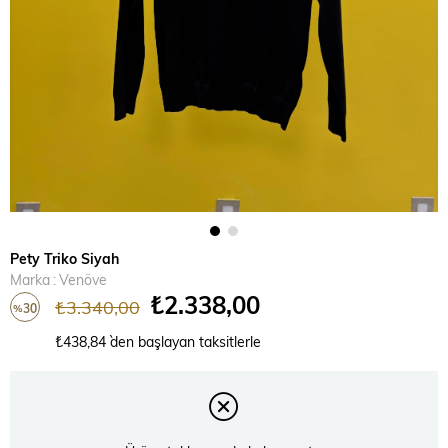
Pety Triko Siyah
Marka
:
Venöve
₺2.338,00
₺3.340,00
30
%
İndirim
₺438,84
`den başlayan taksitlerle