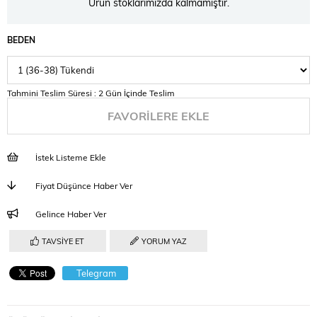
Ürün stoklarımızda kalmamıştır.
BEDEN
Tahmini Teslim Süresi
:
2 Gün İçinde Teslim
FAVORILERE EKLE
İstek Listeme Ekle
Fiyat Düşünce Haber Ver
Gelince Haber Ver
TAVSIYE ET
YORUM YAZ
Telegram