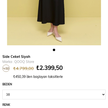
Side Ceket Siyah
Marka
:
QOOQ Store
₺2.399,50
₺4.799,00
50
%
İndirim
₺450,39
`den başlayan taksitlerle
BEDEN
RENK