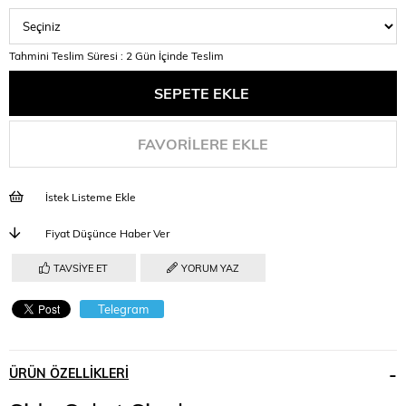
Tahmini Teslim Süresi
:
2 Gün İçinde Teslim
FAVORILERE EKLE
İstek Listeme Ekle
Fiyat Düşünce Haber Ver
TAVSIYE ET
YORUM YAZ
Telegram
ÜRÜN ÖZELLIKLERI