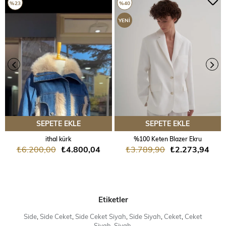
%23
%40
YENI
ÜRÜN
SEPETE EKLE
SEPETE EKLE
ithal kürk
%100 Keten Blazer Ekru
₺6.200,00
₺4.800,04
₺3.789,90
₺2.273,94
Etiketler
Side
,
Side Ceket
,
Side Ceket Siyah
,
Side Siyah
,
Ceket
,
Ceket
Siyah
,
Siyah
,