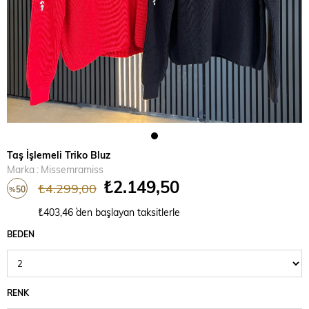
Taş İşlemeli Triko Bluz
Marka
:
Missemramiss
₺2.149,50
₺4.299,00
50
%
İndirim
₺403,46
`den başlayan taksitlerle
BEDEN
RENK