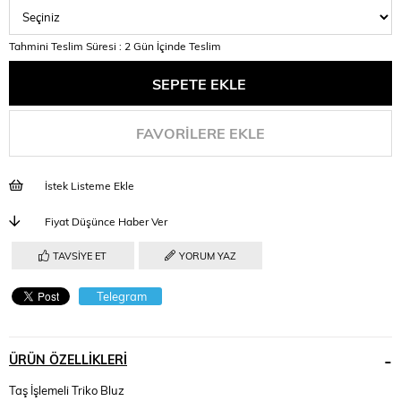
Tahmini Teslim Süresi
:
2 Gün İçinde Teslim
FAVORILERE EKLE
İstek Listeme Ekle
Fiyat Düşünce Haber Ver
TAVSIYE ET
YORUM YAZ
Telegram
ÜRÜN ÖZELLIKLERI
Taş İşlemeli Triko Bluz