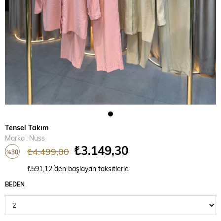
Tensel Takım
Marka
:
Nuss
₺3.149,30
₺4.499,00
30
%
İndirim
₺591,12
`den başlayan taksitlerle
BEDEN