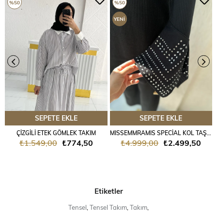
%50
%50
YENI
ÜRÜN
SEPETE EKLE
SEPETE EKLE
ÇİZGİLİ ETEK GÖMLEK TAKIM
MISSEMMRAMIS SPECİAL KOL TAŞLI TRİKO TAKIM
₺1.549,00
₺774,50
₺4.999,00
₺2.499,50
Etiketler
Tensel
,
Tensel Takım
,
Takım
,