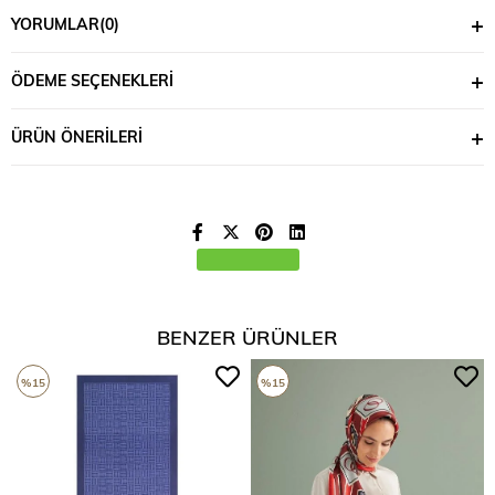
YORUMLAR
(0)
ÖDEME SEÇENEKLERI
ÜRÜN ÖNERILERI
BENZER ÜRÜNLER
%15
%15