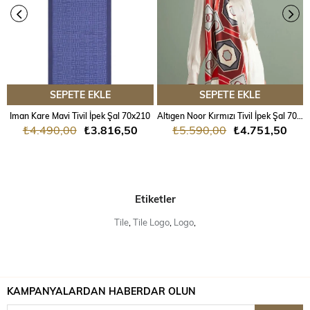
SEPETE EKLE
SEPETE EKLE
Iman Kare Mavi Tivil İpek Şal 70x210
Altıgen Noor Kırmızı Tivil İpek Şal 70x204
₺4.490,00
₺3.816,50
₺5.590,00
₺4.751,50
Etiketler
Tile
,
Tile Logo
,
Logo
,
KAMPANYALARDAN HABERDAR OLUN