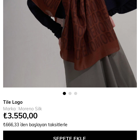
Tile Logo
Marka
:
Moreno Silk
₺3.550,00
₺666,33
`den başlayan taksitlerle