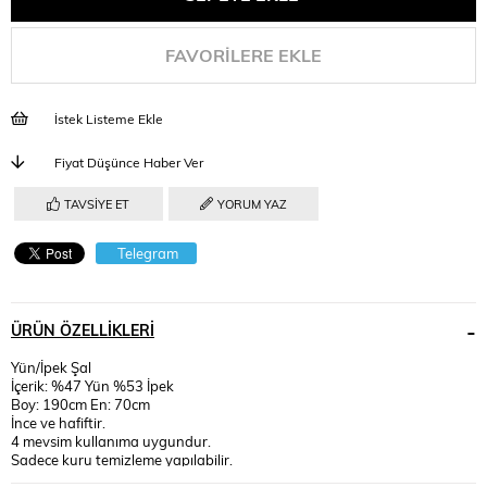
FAVORILERE EKLE
İstek Listeme Ekle
Fiyat Düşünce Haber Ver
TAVSIYE ET
YORUM YAZ
Telegram
ÜRÜN ÖZELLIKLERI
Yün/İpek Şal
İçerik: %47 Yün %53 İpek
Boy: 190cm En: 70cm
İnce ve hafiftir.
4 mevsim kullanıma uygundur.
Sadece kuru temizleme yapılabilir.