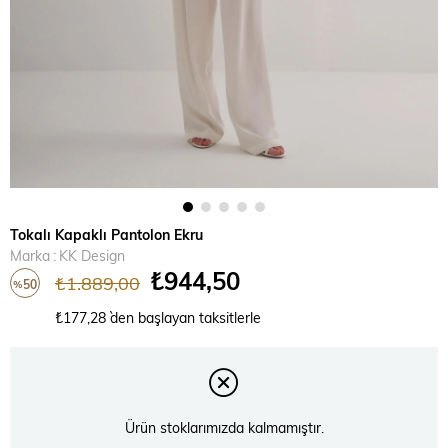
Tokalı Kapaklı Pantolon Ekru
Marka
:
KK Design
₺944,50
₺1.889,00
50
%
İndirim
₺177,28
`den başlayan taksitlerle
Ürün stoklarımızda kalmamıştır.