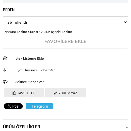
BEDEN
Tahmini Teslim Süresi
:
2 Gün İçinde Teslim
FAVORILERE EKLE
İstek Listeme Ekle
Fiyat Düşünce Haber Ver
Gelince Haber Ver
TAVSIYE ET
YORUM YAZ
Telegram
ÜRÜN ÖZELLIKLERI