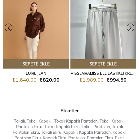
SEPETE EKLE
SEPETE EKLE
LOİRE JEAN
MİSSEMRAMİSS BEL LASTİKLİ KREP PANTALON GRİ
₺1.640,00
₺820,00
₺1.989,00
₺994,50
Etiketler
Tokalı
,
Tokalı Kapaklı
,
Tokalı Kapaklı Pantolon
,
Tokalı Kapaklı
Pantolon Ekru
,
Tokalı Kapaklı Ekru
,
Tokalı Pantolon
,
Tokalı
Pantolon Ekru
,
Tokalı Ekru
,
Kapaklı
,
Kapaklı Pantolon
,
Kapaklı
Pantolon Ekru
,
Kapaklı Ekru
,
Pantolon
,
Pantolon Ekru
,
Ekru
,