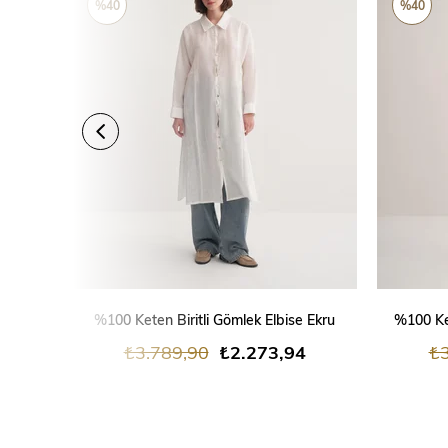
%40
%40
SEPETE EKLE
%100 Keten Biritli Gömlek Elbise Ekru
%100 Ke
₺3.789,90
₺2.273,94
₺3