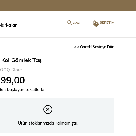
SEPETIM
Markalar
0
< < Önceki Sayfaya Dön
 Kol Gömlek Taş
OOQ Store
899,00
`den başlayan taksitlerle
Ürün stoklarımızda kalmamıştır.