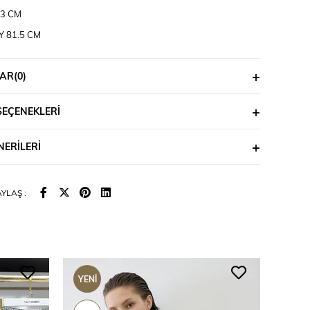
73 CM
Y 81.5 CM
 İTİBAREN KOL BOYU 73 CM
AR
(0)
SEÇENEKLERI
ERILERI
YLAŞ :
YENI
YENI
ÜRÜN
ÜRÜ