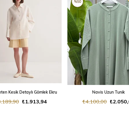
%50
SEPETE EKLE
SEPETE EKLE
ten Kesik Detaylı Gömlek Ekru
Navis Uzun Tunik
.189,90
₺1.913,94
₺4.100,00
₺2.050