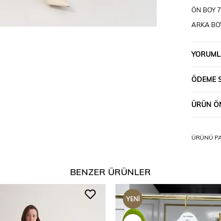
ÖN BOY 
ARKA BO
OMUZDAN
YORUML
ÖDEME 
ÜRÜN ÖN
ÜRÜNÜ PA
BENZER ÜRÜNLER
YENI
ÜRÜN