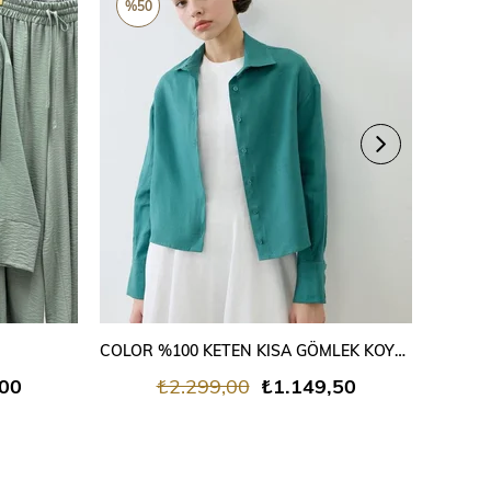
%50
%40
SEPETE EKLE
COLOR %100 KETEN KISA GÖMLEK KOYU YEŞİL
%100
,00
₺2.299,00
₺1.149,50