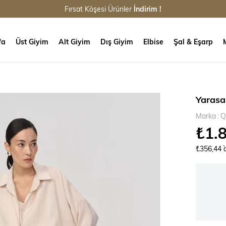
Fırsat Köşesi Ürünler
İndirim !
fa
Üst Giyim
Alt Giyim
Dış Giyim
Elbise
Şal & Eşarp
Yarasa
Marka
:
Q
₺1.
₺356,44