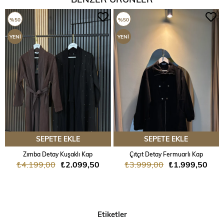
%50
%50
YENI
YENI
ÜRÜN
ÜRÜN
SEPETE EKLE
SEPETE EKLE
Zımba Detay Kuşaklı Kap
Çıtçıt Detay Fermuarlı Kap
₺4.199,00
₺2.099,50
₺3.999,00
₺1.999,50
Etiketler