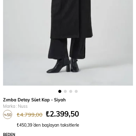
Zımba Detay Süet Kap - Siyah
Marka
:
Nuss
₺2.399,50
₺4.799,00
50
%
İndirim
₺450,39
`den başlayan taksitlerle
BEDEN