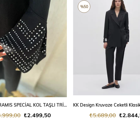
ÜRÜN
%50
SEPETE EKLE
SEPETE EKLE
MISSEMMRAMIS SPECİAL KOL TAŞLI TRİKO TAKIM
.999,00
₺2.499,50
₺5.689,00
₺2.844