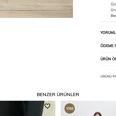
Ürü
Ürü
Bed
YORUML
ÖDEME 
ÜRÜN ÖN
ÜRÜNÜ PA
BENZER ÜRÜNLER
YENI