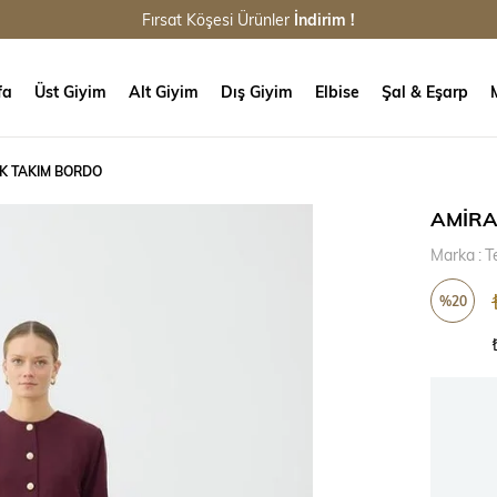
Fırsat Köşesi Ürünler
İndirim !
fa
Üst Giyim
Alt Giyim
Dış Giyim
Elbise
Şal & Eşarp
EK TAKIM BORDO
AMİRA
Marka
:
T
%
20
İndirim