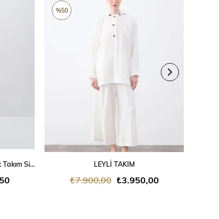
ÜRÜN
ÜRÜ
%50
%50
SEPETE EKLE
KK Design Kruvaze Ceketli Klasik Takım Siyah
LEYLİ TAKIM
,50
₺7.900,00
₺3.950,00