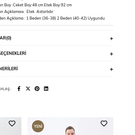
n Boy :Ceket Boy:48 cm Etek Boy:92 cm
n Açıklaması : Etek Astarlıdır
en Açıklama : 1 Beden (36-38) 2 Beden (40-42) Uygundu
AR
(0)
SEÇENEKLERI
ERILERI
YLAŞ :
YENI
YENI