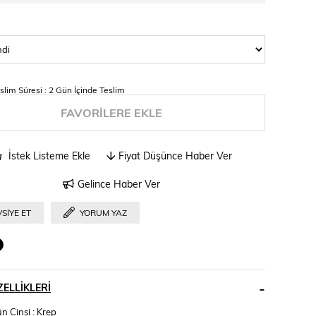
slim Süresi
:
2 Gün İçinde Teslim
FAVORILERE EKLE
İstek Listeme Ekle
Fiyat Düşünce Haber Ver
Gelince Haber Ver
SIYE ET
YORUM YAZ
ELLIKLERI
n Cinsi : Krep