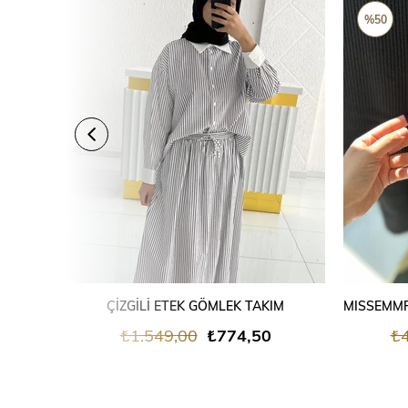
ÜRÜN
%50
SEPETE EKLE
ÇİZGİLİ ETEK GÖMLEK TAKIM
₺1.549,00
₺774,50
₺4