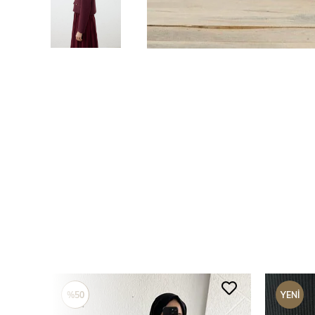
%50
YENI