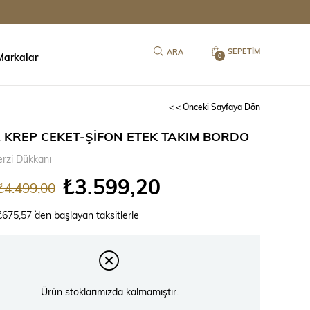
SEPETIM
Markalar
0
< < Önceki Sayfaya Dön
 KREP CEKET-ŞİFON ETEK TAKIM BORDO
erzi Dükkanı
₺3.599,20
₺4.499,00
₺675,57
`den başlayan taksitlerle
Ürün stoklarımızda kalmamıştır.