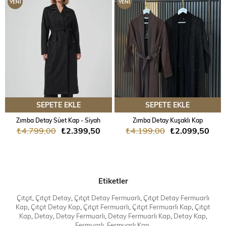
YENI
YENI
ÜRÜN
ÜRÜN
SEPETE EKLE
SEPETE EKLE
Zımba Detay Süet Kap - Siyah
Zımba Detay Kuşaklı Kap
₺4.799,00
₺2.399,50
₺4.199,00
₺2.099,50
Etiketler
Çıtçıt
,
Çıtçıt Detay
,
Çıtçıt Detay Fermuarlı
,
Çıtçıt Detay Fermuarlı
Kap
,
Çıtçıt Detay Kap
,
Çıtçıt Fermuarlı
,
Çıtçıt Fermuarlı Kap
,
Çıtçıt
Kap
,
Detay
,
Detay Fermuarlı
,
Detay Fermuarlı Kap
,
Detay Kap
,
Fermuarlı
,
Fermuarlı Kap
,