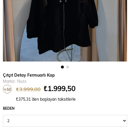
Çıtçıt Detay Fermuarlı Kap
Marka
:
Nuss
₺1.999,50
₺3.999,00
50
%
İndirim
₺375,31
`den başlayan taksitlerle
BEDEN