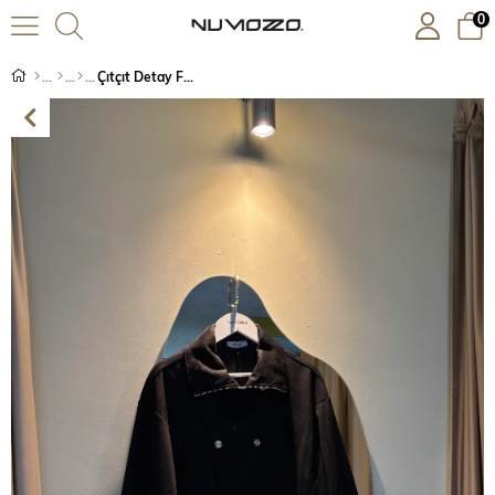
0
Çıtçıt Detay Fermuarlı Kap