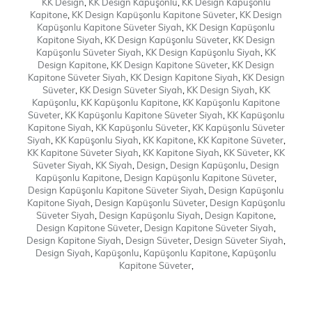
KK Design
,
KK Design Kapüşonlu
,
KK Design Kapüşonlu
Kapitone
,
KK Design Kapüşonlu Kapitone Süveter
,
KK Design
Kapüşonlu Kapitone Süveter Siyah
,
KK Design Kapüşonlu
Kapitone Siyah
,
KK Design Kapüşonlu Süveter
,
KK Design
Kapüşonlu Süveter Siyah
,
KK Design Kapüşonlu Siyah
,
KK
Design Kapitone
,
KK Design Kapitone Süveter
,
KK Design
Kapitone Süveter Siyah
,
KK Design Kapitone Siyah
,
KK Design
Süveter
,
KK Design Süveter Siyah
,
KK Design Siyah
,
KK
Kapüşonlu
,
KK Kapüşonlu Kapitone
,
KK Kapüşonlu Kapitone
Süveter
,
KK Kapüşonlu Kapitone Süveter Siyah
,
KK Kapüşonlu
Kapitone Siyah
,
KK Kapüşonlu Süveter
,
KK Kapüşonlu Süveter
Siyah
,
KK Kapüşonlu Siyah
,
KK Kapitone
,
KK Kapitone Süveter
,
KK Kapitone Süveter Siyah
,
KK Kapitone Siyah
,
KK Süveter
,
KK
Süveter Siyah
,
KK Siyah
,
Design
,
Design Kapüşonlu
,
Design
Kapüşonlu Kapitone
,
Design Kapüşonlu Kapitone Süveter
,
Design Kapüşonlu Kapitone Süveter Siyah
,
Design Kapüşonlu
Kapitone Siyah
,
Design Kapüşonlu Süveter
,
Design Kapüşonlu
Süveter Siyah
,
Design Kapüşonlu Siyah
,
Design Kapitone
,
Design Kapitone Süveter
,
Design Kapitone Süveter Siyah
,
Design Kapitone Siyah
,
Design Süveter
,
Design Süveter Siyah
,
Design Siyah
,
Kapüşonlu
,
Kapüşonlu Kapitone
,
Kapüşonlu
Kapitone Süveter
,