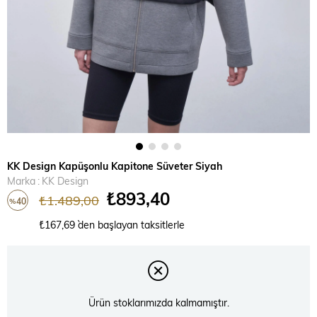
KK Design Kapüşonlu Kapitone Süveter Siyah
Marka
:
KK Design
₺893,40
₺1.489,00
40
%
İndirim
₺167,69
`den başlayan taksitlerle
Ürün stoklarımızda kalmamıştır.