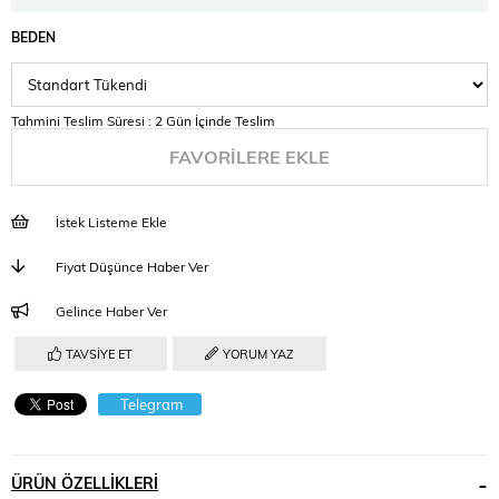
BEDEN
Tahmini Teslim Süresi
:
2 Gün İçinde Teslim
FAVORILERE EKLE
İstek Listeme Ekle
Fiyat Düşünce Haber Ver
Gelince Haber Ver
TAVSIYE ET
YORUM YAZ
Telegram
ÜRÜN ÖZELLIKLERI