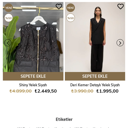
YENI
YENI
ÜRÜN
ÜRÜN
%50
%50
SEPETE EKLE
SEPETE EKLE
Shiny Yelek Siyah
Deri Kemer Detaylı Yelek Siyah
₺4.899,00
₺2.449,50
₺3.990,00
₺1.995,00
Etiketler