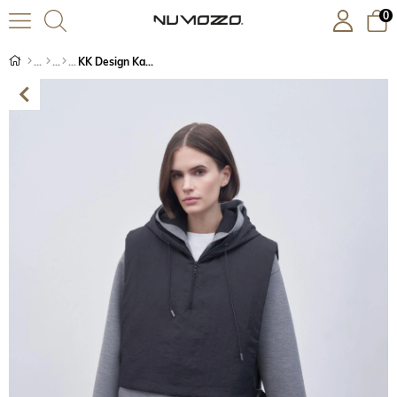
0
KK Design Kapüşonlu Kapitone Süveter Siyah