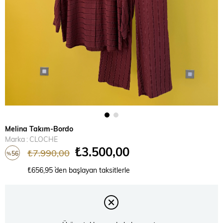
Melina Takım-Bordo
Marka
:
CLOCHE
₺3.500,00
₺7.990,00
56
%
İndirim
₺656,95
`den başlayan taksitlerle