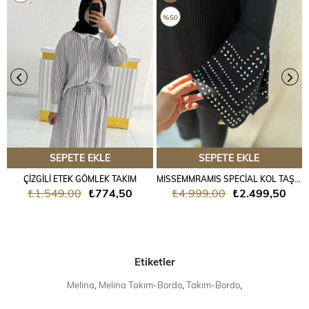
ÜRÜN
%50
SEPETE EKLE
SEPETE EKLE
ÇİZGİLİ ETEK GÖMLEK TAKIM
MISSEMMRAMIS SPECİAL KOL TAŞLI TRİKO TAKIM
₺1.549,00
₺774,50
₺4.999,00
₺2.499,50
Etiketler
Melina
,
Melina Takım-Bordo
,
Takım-Bordo
,