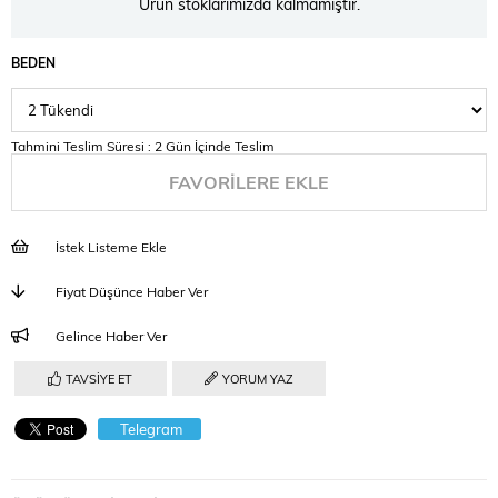
Ürün stoklarımızda kalmamıştır.
BEDEN
Tahmini Teslim Süresi
:
2 Gün İçinde Teslim
FAVORILERE EKLE
İstek Listeme Ekle
Fiyat Düşünce Haber Ver
Gelince Haber Ver
TAVSIYE ET
YORUM YAZ
Telegram