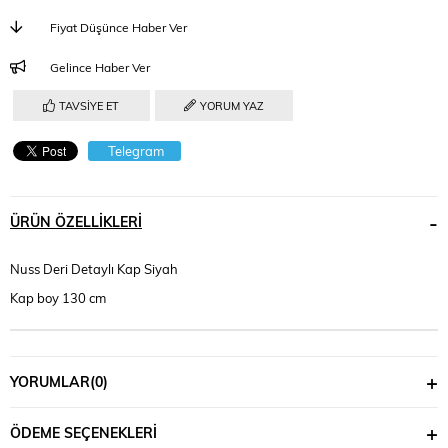
Fiyat Düşünce Haber Ver
Gelince Haber Ver
TAVSIYE ET
YORUM YAZ
Telegram
ÜRÜN ÖZELLIKLERI
Nuss Deri Detaylı Kap Siyah
Kap boy 130 cm
YORUMLAR
(0)
ÖDEME SEÇENEKLERI